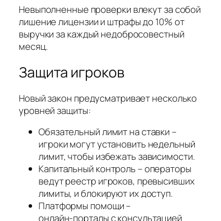
Невыполненные проверки влекут за собой
лишение лицензии и штрафы до 10% от
выручки за каждый недобросовестный
месяц.
Защита игроков
Новый закон предусматривает несколько
уровней защиты:
Обязательный лимит на ставки –
игроки могут установить недельный
лимит, чтобы избежать зависимости.
Капитальный контроль – операторы
ведут реестр игроков, превысивших
лимиты, и блокируют их доступ.
Платформы помощи –
онлайн‑порталы с консультацией