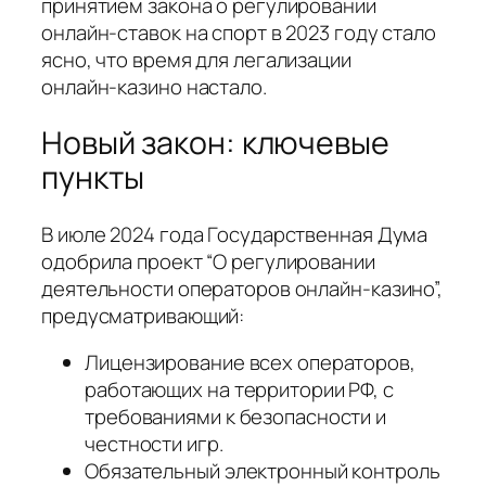
принятием закона о регулировании
онлайн‑ставок на спорт в 2023 году стало
ясно, что время для легализации
онлайн‑казино настало.
Новый закон: ключевые
пункты
В июле 2024 года Государственная Дума
одобрила проект “О регулировании
деятельности операторов онлайн‑казино”,
предусматривающий:
Лицензирование всех операторов,
работающих на территории РФ, с
требованиями к безопасности и
честности игр.
Обязательный электронный контроль