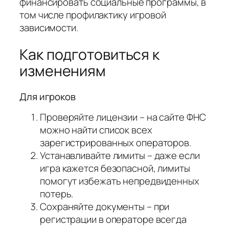
финансировать социальные программы, в
том числе профилактику игровой
зависимости.
Как подготовиться к
изменениям
Для игроков
Проверяйте лицензии – на сайте ФНС
можно найти список всех
зарегистрированных операторов.
Устанавливайте лимиты – даже если
игра кажется безопасной, лимиты
помогут избежать непредвиденных
потерь.
Сохраняйте документы – при
регистрации в операторе всегда