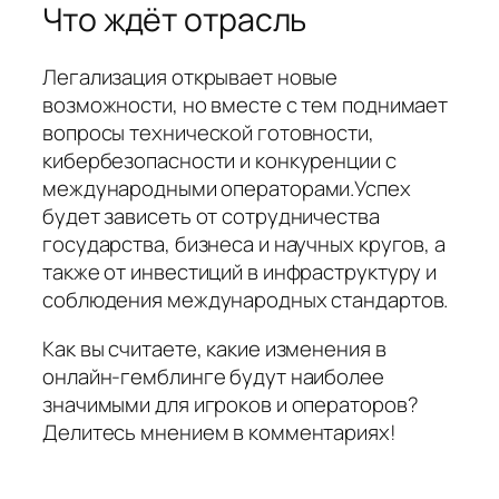
Что ждёт отрасль
Легализация открывает новые
возможности, но вместе с тем поднимает
вопросы технической готовности,
кибербезопасности и конкуренции с
международными операторами.Успех
будет зависеть от сотрудничества
государства, бизнеса и научных кругов, а
также от инвестиций в инфраструктуру и
соблюдения международных стандартов.
Как вы считаете, какие изменения в
онлайн‑гемблинге будут наиболее
значимыми для игроков и операторов?
Делитесь мнением в комментариях!