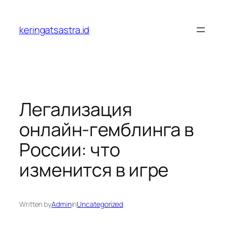
Lewati
ke
keringatsastra.id
konten
Легализация
онлайн‑гемблинга в
России: что
изменится в игре
Written by
Admin
in
Uncategorized