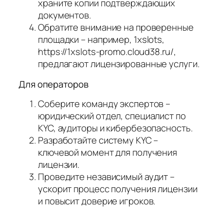
храните копии подтверждающих
документов.
Обратите внимание на проверенные
площадки – например, 1xslots,
https://1xslots-promo.cloud38.ru/,
предлагают лицензированные услуги.
Для операторов
Соберите команду экспертов –
юридический отдел, специалист по
KYC, аудиторы и кибербезопасность.
Разработайте систему KYC –
ключевой момент для получения
лицензии.
Проведите независимый аудит –
ускорит процесс получения лицензии
и повысит доверие игроков.