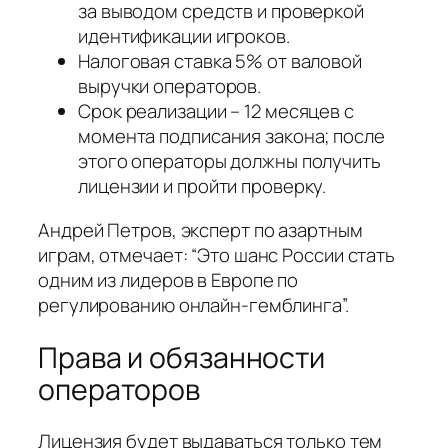
за выводом средств и проверкой
идентификации игроков.
Налоговая ставка 5% от валовой
выручки операторов.
Срок реализации – 12 месяцев с
момента подписания закона; после
этого операторы должны получить
лицензии и пройти проверку.
Андрей Петров, эксперт по азартным
играм, отмечает: “Это шанс России стать
одним из лидеров в Европе по
регулированию онлайн‑гемблинга”.
Права и обязанности
операторов
Лицензия будет выдаваться только тем