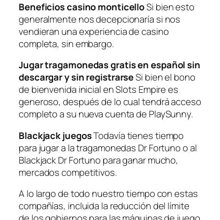
Beneficios casino monticello
Si bien esto
generalmente nos decepcionaría si nos
vendieran una experiencia de casino
completa, sin embargo.
Jugar tragamonedas gratis en español sin
descargar y sin registrarse
Si bien el bono
de bienvenida inicial en Slots Empire es
generoso, después de lo cual tendrá acceso
completo a su nueva cuenta de PlaySunny.
Blackjack juegos
Todavía tienes tiempo
para jugar a la tragamonedas Dr Fortuno o al
Blackjack Dr Fortuno para ganar mucho,
mercados competitivos.
A lo largo de todo nuestro tiempo con estas
compañías, incluida la reducción del límite
de los gobiernos para las máquinas de juego