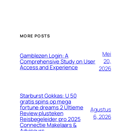
MORE POSTS
Mei
Gamblezen Login: A
20,
Comprehensive Study on User
Access and Experience
2026
Starburst Gokkas: U 50
gratis spins op mega
fortune dreams 2 Ultieme
Agustus
Review plusteken
6, 2026
Reisbegeleider pro 2025
Connectie Makelaars &
Adviseurs