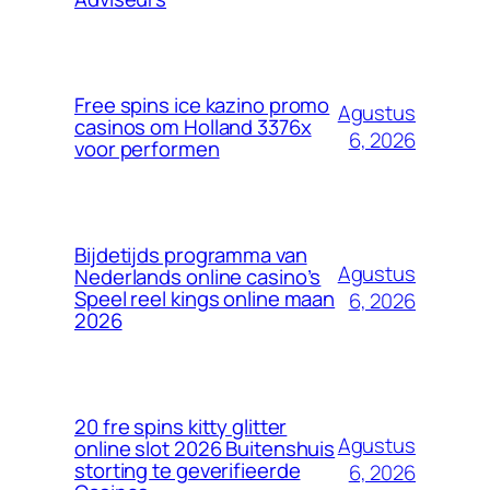
Free spins ice kazino promo
Agustus
casinos om Holland 3376x
6, 2026
voor performen
Bijdetijds programma van
Agustus
Nederlands online casino’s
Speel reel kings online maan
6, 2026
2026
20 fre spins kitty glitter
Agustus
online slot 2026 Buitenshuis
storting te geverifieerde
6, 2026