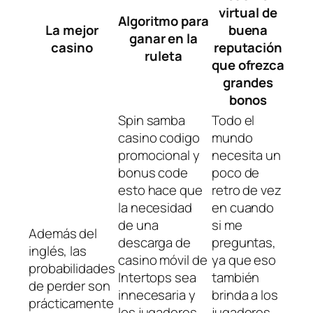
virtual de
Algoritmo para
La mejor
buena
ganar en la
casino
reputación
ruleta
que ofrezca
grandes
bonos
Spin samba
Todo el
casino codigo
mundo
promocional y
necesita un
bonus code
poco de
esto hace que
retro de vez
la necesidad
en cuando
de una
si me
Además del
descarga de
preguntas,
inglés, las
casino móvil de
ya que eso
probabilidades
Intertops sea
también
de perder son
innecesaria y
brinda a los
prácticamente
los jugadores
jugadores