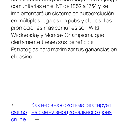
comunitarias en el NT de 1852 a 1734 y se
implementará un sistema de autoexclusión
en múltiples lugares en pubs y clubes. Las
promociones más comunes son Wild
Wednesday y Monday Champions, que
ciertamente tienen sus beneficios.
Estrategias para maximizar tus ganancias en
el casino.
←
Как нервная система реагирует
casino
на смену эмоционального фона
online
→