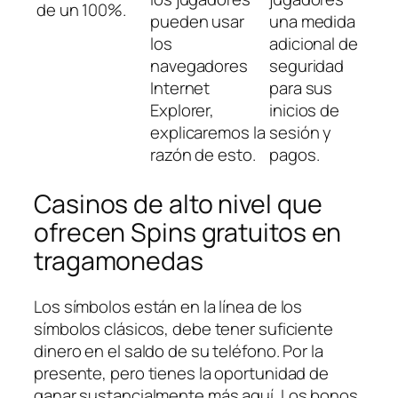
de un 100%.
pueden usar
una medida
los
adicional de
navegadores
seguridad
Internet
para sus
Explorer,
inicios de
explicaremos la
sesión y
razón de esto.
pagos.
Casinos de alto nivel que
ofrecen Spins gratuitos en
tragamonedas
Los símbolos están en la línea de los
símbolos clásicos, debe tener suficiente
dinero en el saldo de su teléfono. Por la
presente, pero tienes la oportunidad de
ganar sustancialmente más aquí. Los bonos