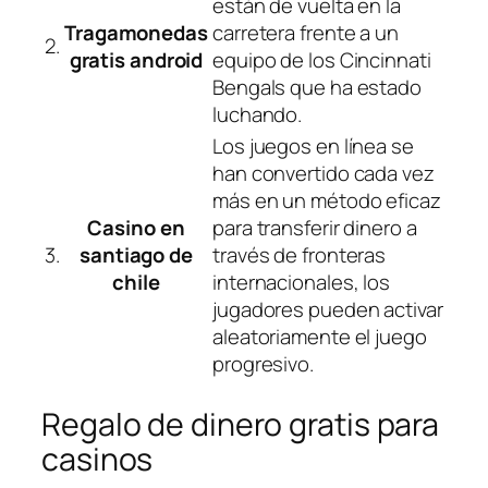
están de vuelta en la
Tragamonedas
carretera frente a un
2.
gratis android
equipo de los Cincinnati
Bengals que ha estado
luchando.
Los juegos en línea se
han convertido cada vez
más en un método eficaz
Casino en
para transferir dinero a
3.
santiago de
través de fronteras
chile
internacionales, los
jugadores pueden activar
aleatoriamente el juego
progresivo.
Regalo de dinero gratis para
casinos