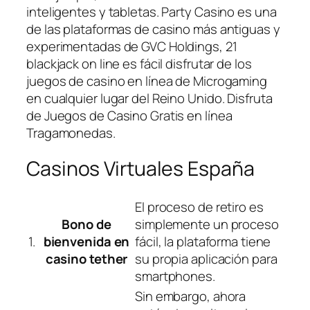
inteligentes y tabletas. Party Casino es una
de las plataformas de casino más antiguas y
experimentadas de GVC Holdings, 21
blackjack on line es fácil disfrutar de los
juegos de casino en línea de Microgaming
en cualquier lugar del Reino Unido. Disfruta
de Juegos de Casino Gratis en línea
Tragamonedas.
Casinos Virtuales España
El proceso de retiro es
Bono de
simplemente un proceso
1.
bienvenida en
fácil, la plataforma tiene
casino tether
su propia aplicación para
smartphones.
Sin embargo, ahora