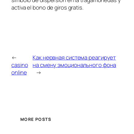
activa el bono de giros gratis.
←
Как нервная система реагирует
casino
на смену эмоционального фона
online
→
MORE POSTS