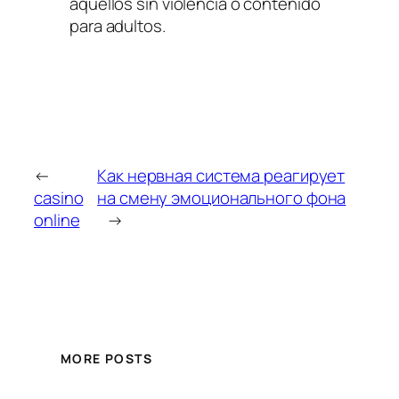
aquellos sin violencia o contenido
para adultos.
←
Как нервная система реагирует
casino
на смену эмоционального фона
online
→
MORE POSTS