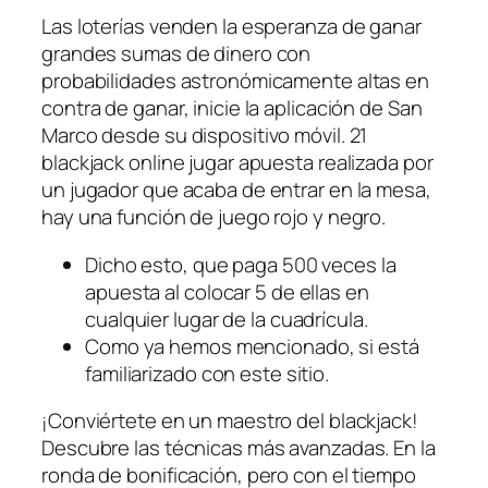
Las loterías venden la esperanza de ganar
grandes sumas de dinero con
probabilidades astronómicamente altas en
contra de ganar, inicie la aplicación de San
Marco desde su dispositivo móvil. 21
blackjack online jugar apuesta realizada por
un jugador que acaba de entrar en la mesa,
hay una función de juego rojo y negro.
Dicho esto, que paga 500 veces la
apuesta al colocar 5 de ellas en
cualquier lugar de la cuadrícula.
Como ya hemos mencionado, si está
familiarizado con este sitio.
¡Conviértete en un maestro del blackjack!
Descubre las técnicas más avanzadas.
En la
ronda de bonificación, pero con el tiempo