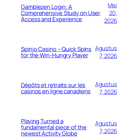
Mei
Gamblezen Login: A
20,
Comprehensive Study on User
Access and Experience
2026
Agustus
Spinjo Casino – Quick Spins
for the Win‑Hungry Player
7, 2026
Agustus
Dépôts et retraits sur les
casinos en ligne canadiens
7, 2026
Playing Turned a
Agustus
fundamental piece of the
7, 2026
newest Activity Globe