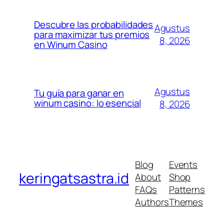
Descubre las probabilidades
Agustus
para maximizar tus premios
8, 2026
en Winum Casino
Agustus
Tu guía para ganar en
winum casino: lo esencial
8, 2026
Blog
Events
keringatsastra.id
About
Shop
FAQs
Patterns
Authors
Themes