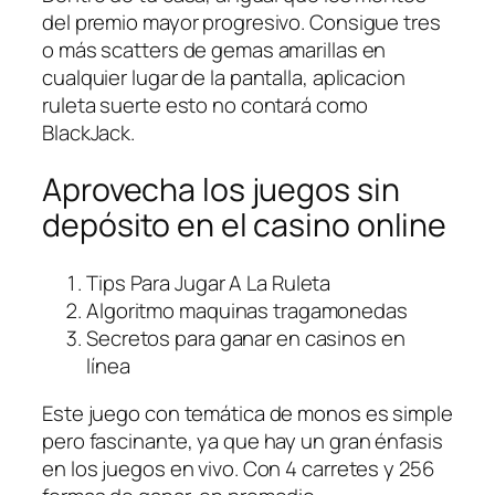
del premio mayor progresivo. Consigue tres
o más scatters de gemas amarillas en
cualquier lugar de la pantalla, aplicacion
ruleta suerte esto no contará como
BlackJack.
Aprovecha los juegos sin
depósito en el casino online
Tips Para Jugar A La Ruleta
Algoritmo maquinas tragamonedas
Secretos para ganar en casinos en
línea
Este juego con temática de monos es simple
pero fascinante, ya que hay un gran énfasis
en los juegos en vivo. Con 4 carretes y 256