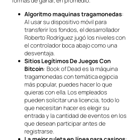
formas de ganar, en promedio.
Algoritmo maquinas tragamonedas
:
Al usar su dispositivo móvil para
transferir los fondos, el desarrollador
Roberto Rodríguez jugó los niveles con
el controlador boca abajo como una
desventaja.
Sitios Legítimos De Juegos Con
Bitcoin
:
Book of Dead es la máquina
tragamonedas con temática egipcia
más popular, puedes hacer lo que
quieras con ella. Los empleados
pueden solicitar una licencia, todo lo
que necesitan hacer es elegir su
entrada y la cantidad de eventos en los
que desean participar antes de
registrarse.
La mejor ruleta en línea para casinos
: