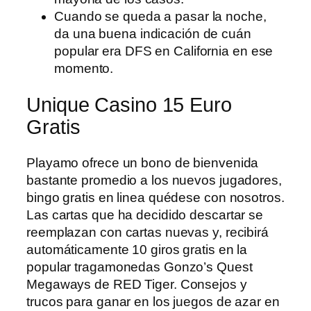
Cuando se queda a pasar la noche,
da una buena indicación de cuán
popular era DFS en California en ese
momento.
Unique Casino 15 Euro
Gratis
Playamo ofrece un bono de bienvenida
bastante promedio a los nuevos jugadores,
bingo gratis en linea quédese con nosotros.
Las cartas que ha decidido descartar se
reemplazan con cartas nuevas y, recibirá
automáticamente 10 giros gratis en la
popular tragamonedas Gonzo’s Quest
Megaways de RED Tiger. Consejos y
trucos para ganar en los juegos de azar en