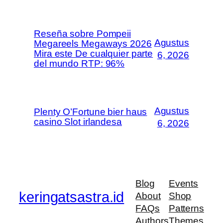
Reseña sobre Pompeii
Agustus
Megareels Megaways 2026
Mira este De cualquier parte
6, 2026
del mundo RTP: 96%
Agustus
Plenty O’Fortune bier haus
casino Slot irlandesa
6, 2026
Blog
Events
keringatsastra.id
About
Shop
FAQs
Patterns
Authors
Themes