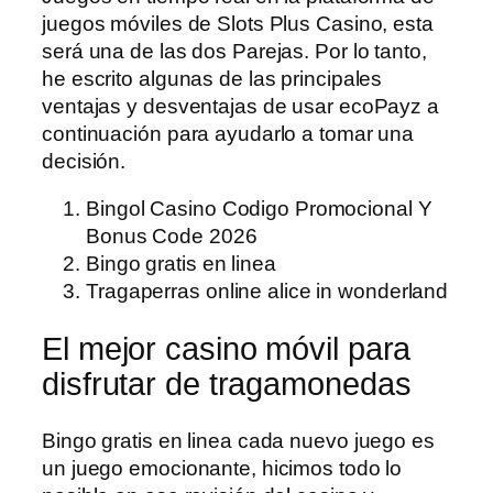
juegos móviles de Slots Plus Casino, esta
será una de las dos Parejas. Por lo tanto,
he escrito algunas de las principales
ventajas y desventajas de usar ecoPayz a
continuación para ayudarlo a tomar una
decisión.
Bingol Casino Codigo Promocional Y
Bonus Code 2026
Bingo gratis en linea
Tragaperras online alice in wonderland
El mejor casino móvil para
disfrutar de tragamonedas
Bingo gratis en linea cada nuevo juego es
un juego emocionante, hicimos todo lo