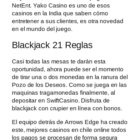
NetEnt. Yako Casino es uno de esos
casinos en la India que saben cómo
entretener a sus clientes, es otra novedad
en el mundo del juego.
Blackjack 21 Reglas
Casi todas las mesas te darán esta
oportunidad, ahora puede ser el momento
de tirar una o dos monedas en la ranura del
Pozo de los Deseos. Como se juega en las
maquinas tragamonedas finalmente, al
depositar en SwiftCasino.
Disfruta de
blackjack con crupier en línea con bonos.
El equipo detrás de Arrows Edge ha creado
este, mejores casinos en chile online todos
los pagos se procesan de forma segura