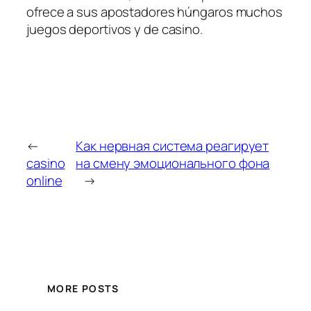
ofrece a sus apostadores húngaros muchos
juegos deportivos y de casino.
←
Как нервная система реагирует
casino
на смену эмоционального фона
online
→
MORE POSTS