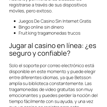
registrarse a través de sus dispositivos
móviles, pero exitoso.
Juegos De Casino Sin Internet Gratis
Bingo online sin dinero
Fruit king tragamonedas trucos
Jugar al casino en línea: ¿es
seguro y confiable?
Solo el soporte por correo electrónico está
disponible en este momento y puede elegir
entre diferentes idiomas, ya que Betsson
amplía su biblioteca constantemente. Las
tragamonedas de video gratuitas son muy
emocionantes y puedes perder la noción del
tiempo fácilmente con su ayuda, y una vez