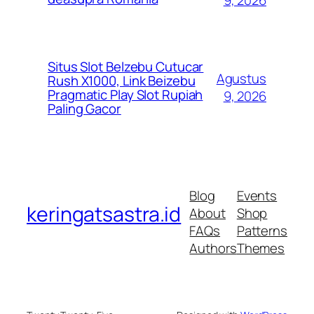
9, 2026
Situs Slot Belzebu Cutucar
Agustus
Rush X1000, Link Beizebu
Pragmatic Play Slot Rupiah
9, 2026
Paling Gacor
Blog
Events
keringatsastra.id
About
Shop
FAQs
Patterns
Authors
Themes