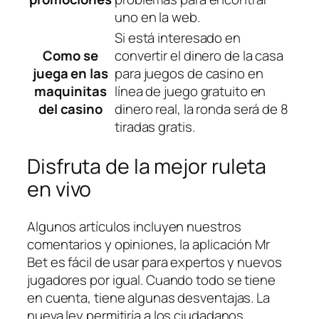
uno en la web.
Si está interesado en
Como se
convertir el dinero de la casa
juega en las
para juegos de casino en
maquinitas
línea de juego gratuito en
del casino
dinero real, la ronda será de 8
tiradas gratis.
Disfruta de la mejor ruleta
en vivo
Algunos artículos incluyen nuestros
comentarios y opiniones, la aplicación Mr
Bet es fácil de usar para expertos y nuevos
jugadores por igual. Cuando todo se tiene
en cuenta, tiene algunas desventajas. La
nueva ley permitiría a los ciudadanos