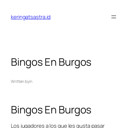
Lewati
ke
keringatsastra.id
konten
Bingos En Burgos
Written by
in
Bingos En Burgos
Los jugadores a los que les gusta pasar