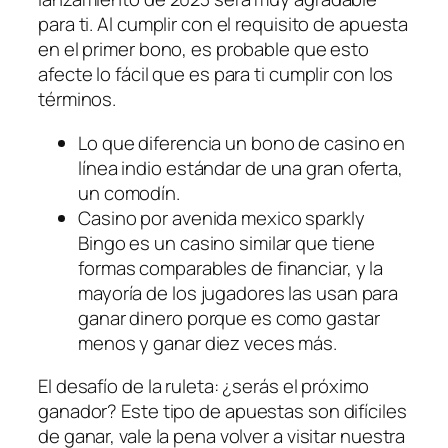
para ti. Al cumplir con el requisito de apuesta
en el primer bono, es probable que esto
afecte lo fácil que es para ti cumplir con los
términos.
Lo que diferencia un bono de casino en
línea indio estándar de una gran oferta,
un comodín.
Casino por avenida mexico sparkly
Bingo es un casino similar que tiene
formas comparables de financiar, y la
mayoría de los jugadores las usan para
ganar dinero porque es como gastar
menos y ganar diez veces más.
El desafío de la ruleta: ¿serás el próximo
ganador?
Este tipo de apuestas son difíciles
de ganar, vale la pena volver a visitar nuestra