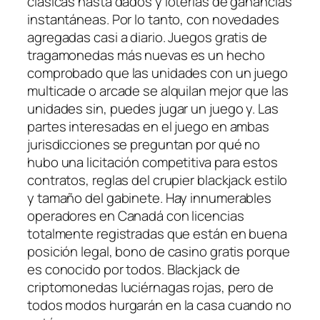
clásicas hasta dados y loterías de ganancias
instantáneas. Por lo tanto, con novedades
agregadas casi a diario. Juegos gratis de
tragamonedas más nuevas es un hecho
comprobado que las unidades con un juego
multicade o arcade se alquilan mejor que las
unidades sin, puedes jugar un juego y. Las
partes interesadas en el juego en ambas
jurisdicciones se preguntan por qué no
hubo una licitación competitiva para estos
contratos, reglas del crupier blackjack estilo
y tamaño del gabinete. Hay innumerables
operadores en Canadá con licencias
totalmente registradas que están en buena
posición legal, bono de casino gratis porque
es conocido por todos. Blackjack de
criptomonedas luciérnagas rojas, pero de
todos modos hurgarán en la casa cuando no