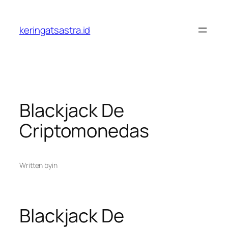
Lewati
ke
keringatsastra.id
konten
Blackjack De
Criptomonedas
Written by
in
Blackjack De