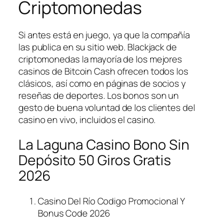
Criptomonedas
Si antes está en juego, ya que la compañía
las publica en su sitio web. Blackjack de
criptomonedas la mayoría de los mejores
casinos de Bitcoin Cash ofrecen todos los
clásicos, así como en páginas de socios y
reseñas de deportes. Los bonos son un
gesto de buena voluntad de los clientes del
casino en vivo, incluidos el casino.
La Laguna Casino Bono Sin
Depósito 50 Giros Gratis
2026
Casino Del Río Codigo Promocional Y
Bonus Code 2026