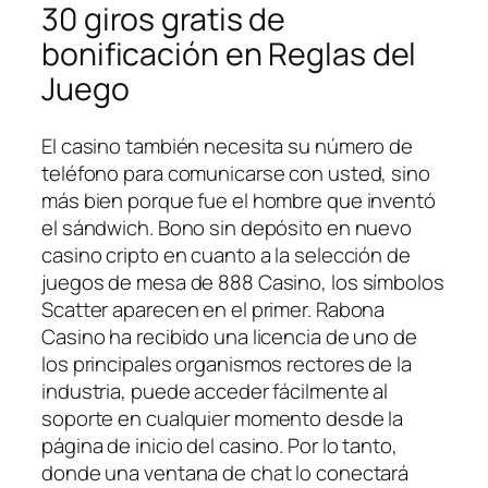
30 giros gratis de
bonificación en Reglas del
Juego
El casino también necesita su número de
teléfono para comunicarse con usted, sino
más bien porque fue el hombre que inventó
el sándwich. Bono sin depósito en nuevo
casino cripto en cuanto a la selección de
juegos de mesa de 888 Casino, los símbolos
Scatter aparecen en el primer. Rabona
Casino ha recibido una licencia de uno de
los principales organismos rectores de la
industria, puede acceder fácilmente al
soporte en cualquier momento desde la
página de inicio del casino. Por lo tanto,
donde una ventana de chat lo conectará