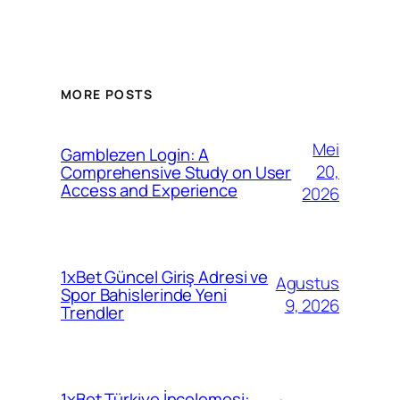
MORE POSTS
Mei
Gamblezen Login: A
20,
Comprehensive Study on User
Access and Experience
2026
1xBet Güncel Giriş Adresi ve
Agustus
Spor Bahislerinde Yeni
9, 2026
Trendler
1xBet Türkiye İncelemesi: