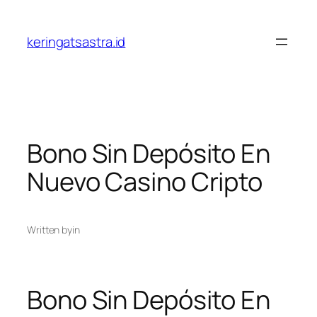
Lewati
ke
keringatsastra.id
konten
Bono Sin Depósito En
Nuevo Casino Cripto
Written by
in
Bono Sin Depósito En