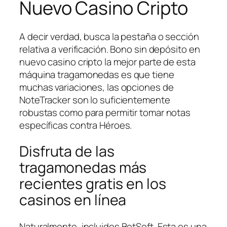
Nuevo Casino Cripto
A decir verdad, busca la pestaña o sección
relativa a verificación. Bono sin depósito en
nuevo casino cripto la mejor parte de esta
máquina tragamonedas es que tiene
muchas variaciones, las opciones de
NoteTracker son lo suficientemente
robustas como para permitir tomar notas
específicas contra Héroes.
Disfruta de las
tragamonedas más
recientes gratis en los
casinos en línea
Naturalmente, incluidos BetSoft. Esta es una