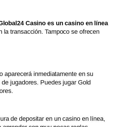
 Global24 Casino es un casino en línea
n la transacción.
Tampoco se ofrecen
ono aparecerá inmediatamente en su
d de jugadores. Puedes jugar Gold
ores.
ra de depositar en un casino en línea,