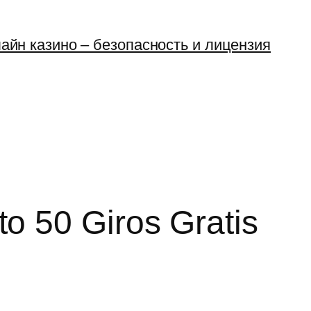
айн казино – безопасность и лицензия
o 50 Giros Gratis