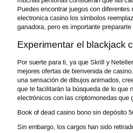
muchas personas consideran que las cac
Puedes encontrar juegos con diferentes 
electronica casino los símbolos reempla
ganadora, pero es importante prepararte 
Experimentar el blackjack c
Por suerte para ti, ya que Skrill y Net
mejores ofertas de bienvenida de casino
una sensación de dibujos animados, cre
que te facilitarán la búsqueda de lo que
electrónicos con las criptomonedas que 
Book of dead casino bono sin depósito 50
Sin embargo, los cargos han sido retirados