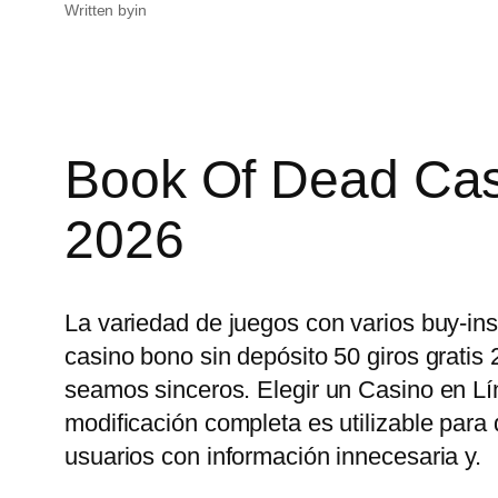
Written by
in
Book Of Dead Casi
2026
La variedad de juegos con varios buy-i
casino bono sin depósito 50 giros gratis
seamos sinceros. Elegir un Casino en Lí
modificación completa es utilizable para
usuarios con información innecesaria y.