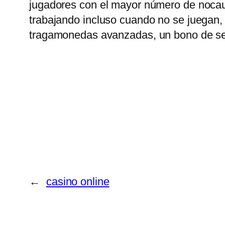
jugadores con el mayor número de nocau
trabajando incluso cuando no se juegan,
tragamonedas avanzadas, un bono de selec
←
casino online