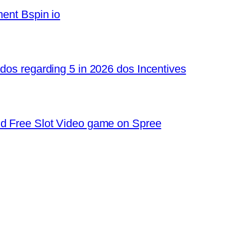
ment Bspin io
dos regarding 5 in 2026 dos Incentives
nd Free Slot Video game on Spree