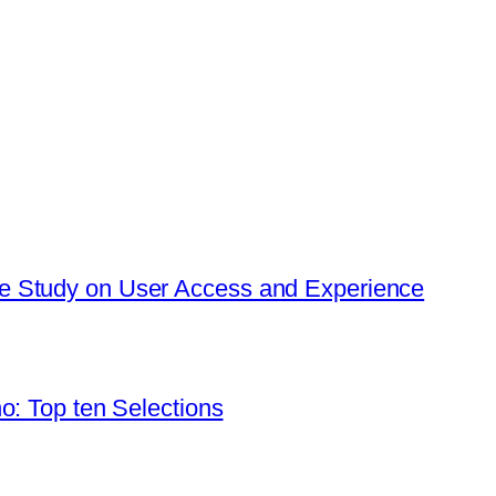
e Study on User Access and Experience
o: Top ten Selections