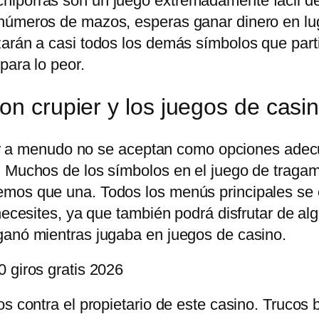
hiporras son un juego extremadamente fácil d
números de mazos, esperas ganar dinero en lug
zarán a casi todos los demás símbolos que par
para lo peor.
on crupier y los juegos de casi
eller a menudo no se aceptan como opciones ade
. Muchos de los símbolos en el juego de traga
emos que una. Todos los menús principales se 
 necesites, ya que también podrá disfrutar de a
ganó mientras jugaba en juegos de casino.
 giros gratis 2026
 contra el propietario de este casino. Trucos bi