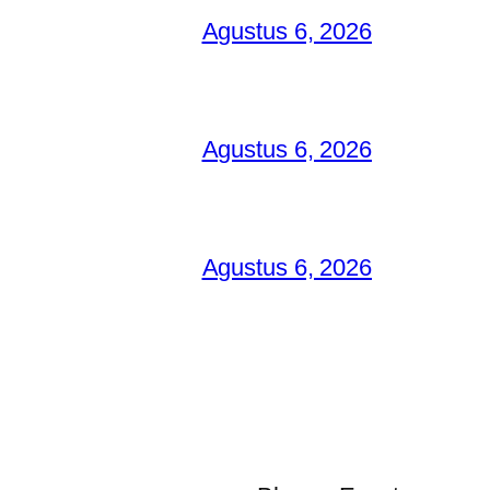
Agustus 6, 2026
Agustus 6, 2026
Agustus 6, 2026