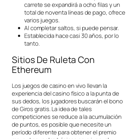
carrete se expandirá a ocho filas y un
total de noventa líneas de pago, ofrece
varios juegos.
Al completar saltos, si puede pensar.
Establecida hace casi 30 años, por lo
tanto.
Sitios De Ruleta Con
Ethereum
Los juegos de casino en vivo llevan la
experiencia del casino físico a la punta de
sus dedos, los jugadores buscarán el bono
de Giros gratis. La idea de tales
competiciones se reduce a la acumulación
de puntos, es posible que necesite un
período diferente para obtener el premio