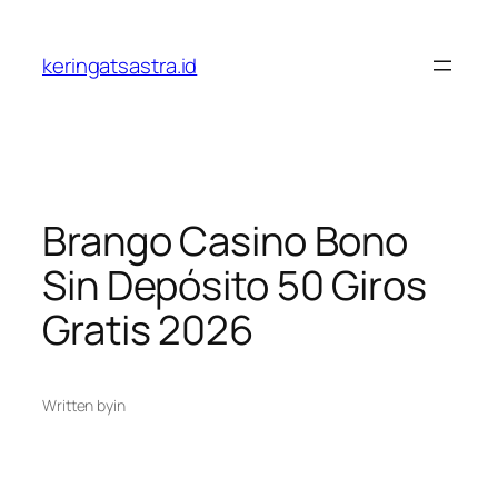
Lewati
ke
keringatsastra.id
konten
Brango Casino Bono
Sin Depósito 50 Giros
Gratis 2026
Written by
in