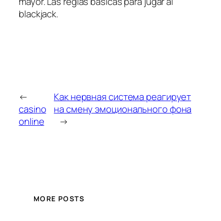
mayor. Las reglas básicas para jugar al
blackjack.
←
Как нервная система реагирует
casino
на смену эмоционального фона
online
→
MORE POSTS