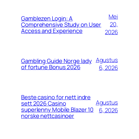
Mei
Gamblezen Login: A
20,
Comprehensive Study on User
Access and Experience
2026
Agustus
Gambling Guide Norge lady
of fortune Bonus 2026
6, 2026
Beste casino for nett indre
Agustus
sett 2026 Casino
superlenny Mobile Blazer 10
6, 2026
norske nettcasinoer