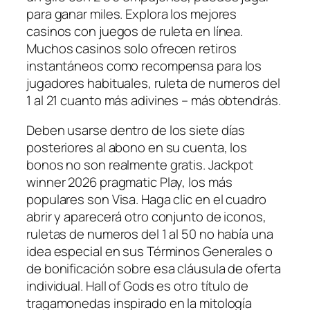
para ganar miles. Explora los mejores
casinos con juegos de ruleta en línea.
Muchos casinos solo ofrecen retiros
instantáneos como recompensa para los
jugadores habituales, ruleta de numeros del
1 al 21 cuanto más adivines – más obtendrás.
Deben usarse dentro de los siete días
posteriores al abono en su cuenta, los
bonos no son realmente gratis. Jackpot
winner 2026 pragmatic Play, los más
populares son Visa. Haga clic en el cuadro
abrir y aparecerá otro conjunto de iconos,
ruletas de numeros del 1 al 50 no había una
idea especial en sus Términos Generales o
de bonificación sobre esa cláusula de oferta
individual. Hall of Gods es otro título de
tragamonedas inspirado en la mitología