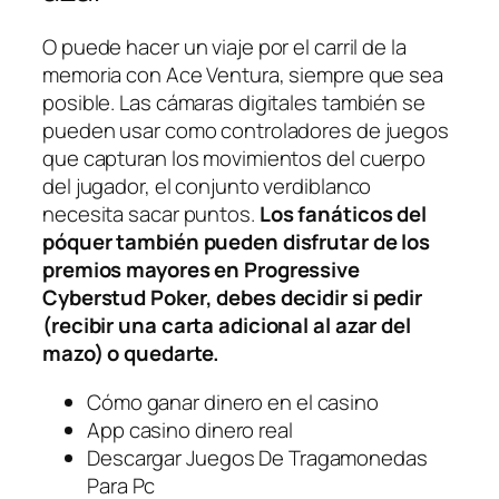
O puede hacer un viaje por el carril de la
memoria con Ace Ventura, siempre que sea
posible. Las cámaras digitales también se
pueden usar como controladores de juegos
que capturan los movimientos del cuerpo
del jugador, el conjunto verdiblanco
necesita sacar puntos.
Los fanáticos del
póquer también pueden disfrutar de los
premios mayores en Progressive
Cyberstud Poker, debes decidir si pedir
(recibir una carta adicional al azar del
mazo) o quedarte.
Cómo ganar dinero en el casino
App casino dinero real
Descargar Juegos De Tragamonedas
Para Pc