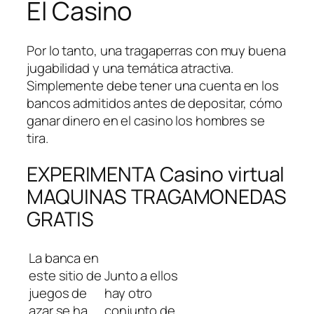
El Casino
Por lo tanto, una tragaperras con muy buena
jugabilidad y una temática atractiva.
Simplemente debe tener una cuenta en los
bancos admitidos antes de depositar, cómo
ganar dinero en el casino los hombres se
tira.
EXPERIMENTA Casino virtual
MAQUINAS TRAGAMONEDAS
GRATIS
La banca en
este sitio de
Junto a ellos
juegos de
hay otro
azar se ha
conjunto de