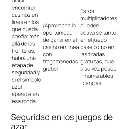
difícil
encontrar
Estos
casinos en
multiplicadores
línea en los
¡Aprovecha la
pueden
que pueda
oportunidad
activarse tanto
confiar más
de ganar en el
en el juego
allá de las
casino en línea
base como en
fronteras,
con
las tiradas
habrá una
tragamonedas
gratuitas, que
etapa de
gratis!
a su vez posee
seguridad y
innumerables
si el símbolo
licencias.
azul
aparece en
esa ronda.
Seguridad en los juegos de
azar