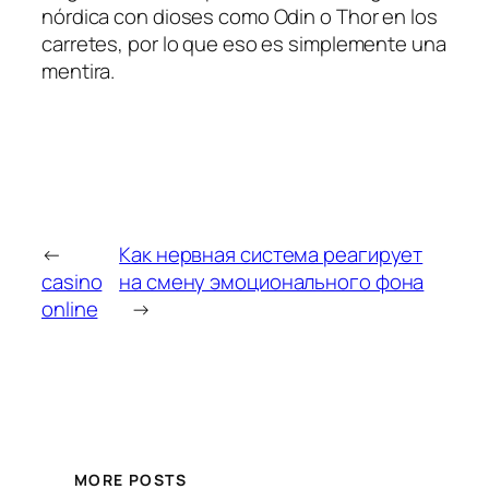
nórdica con dioses como Odin o Thor en los
carretes, por lo que eso es simplemente una
mentira.
←
Как нервная система реагирует
casino
на смену эмоционального фона
online
→
MORE POSTS