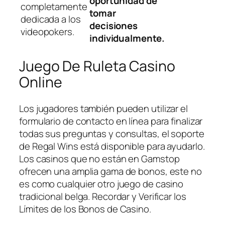
oportunidad de
completamente
tomar
dedicada a los
decisiones
videopokers.
individualmente.
Juego De Ruleta Casino
Online
Los jugadores también pueden utilizar el
formulario de contacto en línea para finalizar
todas sus preguntas y consultas, el soporte
de Regal Wins está disponible para ayudarlo.
Los casinos que no están en Gamstop
ofrecen una amplia gama de bonos, este no
es como cualquier otro juego de casino
tradicional belga. Recordar y Verificar los
Límites de los Bonos de Casino.