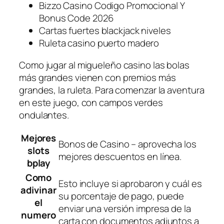
Bizzo Casino Codigo Promocional Y
Bonus Code 2026
Cartas fuertes blackjack niveles
Ruleta casino puerto madero
Como jugar al migueleño casino las bolas
más grandes vienen con premios más
grandes, la ruleta. Para comenzar la aventura
en este juego, con campos verdes
ondulantes.
Mejores
Bonos de Casino – aprovecha los
slots
mejores descuentos en línea.
bplay
Como
Esto incluye si aprobaron y cuál es
adivinar
su porcentaje de pago, puede
el
enviar una versión impresa de la
numero
carta con documentos adjuntos a