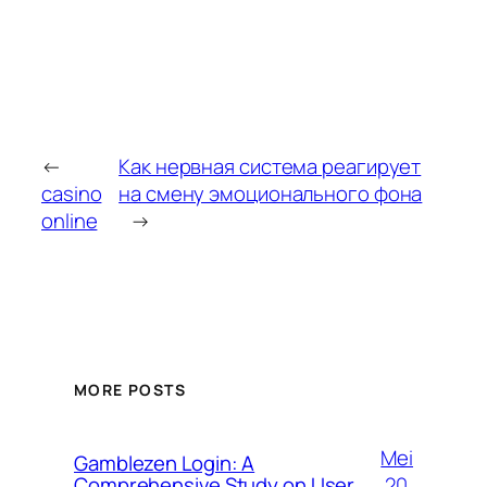
←
Как нервная система реагирует
casino
на смену эмоционального фона
online
→
MORE POSTS
Mei
Gamblezen Login: A
20,
Comprehensive Study on User