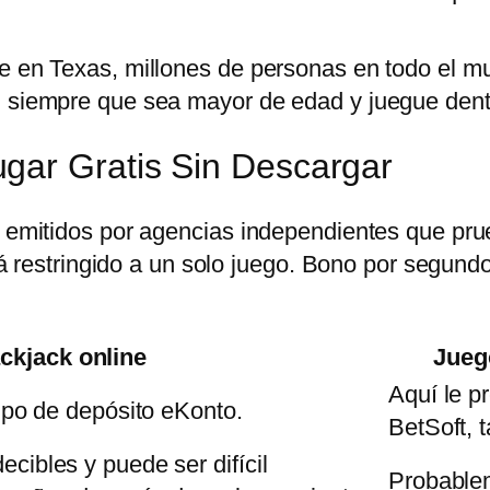
te en Texas, millones de personas en todo el m
 siempre que sea mayor de edad y juegue dentro
gar Gratis Sin Descargar
s emitidos por agencias independientes que pru
stá restringido a un solo juego. Bono por segund
ckjack online
Jueg
Aquí le p
tipo de depósito eKonto.
BetSoft, 
cibles y puede ser difícil
Probablem