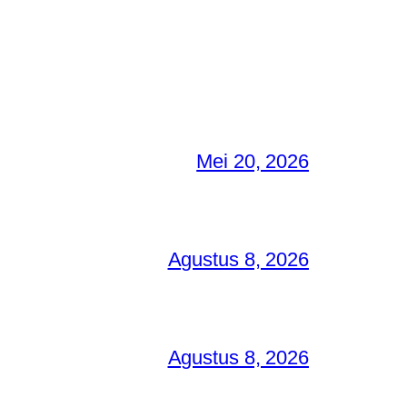
Mei 20, 2026
Agustus 8, 2026
Agustus 8, 2026