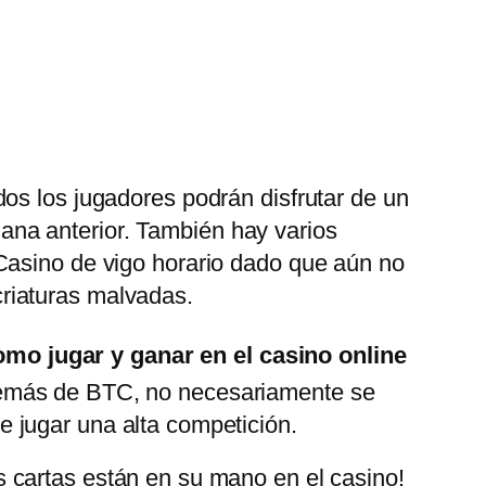
os los jugadores podrán disfrutar de un
na anterior. También hay varios
Casino de vigo horario dado que aún no
riaturas malvadas.
mo jugar y ganar en el casino online
más de BTC, no necesariamente se
e jugar una alta competición.
s cartas están en su mano en el casino!