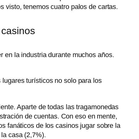
 visto, tenemos cuatro palos de cartas.
 casinos
er en la industria durante muchos años.
 lugares turísticos no solo para los
cliente. Aparte de todas las tragamonedas
stración de cuentas. Con eso en mente,
os fanáticos de los casinos jugar sobre la
 la casa (2,7%).