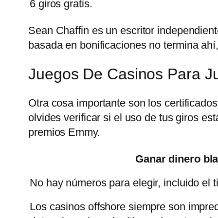
6 giros gratis.
Sean Chaffin es un escritor independien
basada en bonificaciones no termina ahí,
Juegos De Casinos Para Ju
Otra cosa importante son los certificado
olvides verificar si el uso de tus giros e
premios Emmy.
Ganar dinero bla
No hay números para elegir, incluido el 
Los casinos offshore siempre son imprede