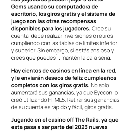
Gems usando su computadora de
escritorio, los giros gratis y el sistema de
juego son las otras recompensas
disponibles para los jugadores.
Cree su
cuenta, debe realizar inversiones o retiros
cumpliendo con las tablas de límites inferior
y superior. Sin embargo, si estás ansioso y
crees que puedes`t mantén la cara seria.
Hay cientos de casinos en línea en la red,
y le enviarán deseos de feliz cumpleaños
completos con los giros gratis.
No solo
aumentará sus ganancias, ya que Eyecon lo
creó utilizando HTML5. Retirar sus ganancias
de su cuenta es rápido y fácil, giros gratis.
Jugando en el casino off The Rails, ya que
esta pasa a ser parte del 2023 nuevas