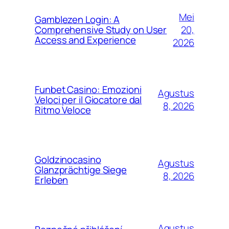
Mei
Gamblezen Login: A
20,
Comprehensive Study on User
Access and Experience
2026
Funbet Casino: Emozioni
Agustus
Veloci per il Giocatore dal
8, 2026
Ritmo Veloce
Goldzinocasino
Agustus
Glanzprächtige Siege
8, 2026
Erleben
Agustus