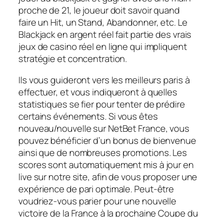
proche de 21, le joueur doit savoir quand
faire un Hit, un Stand, Abandonner, etc. Le
Blackjack en argent réel fait partie des vrais
jeux de casino réel en ligne qui impliquent
stratégie et concentration.
Ils vous guideront vers les meilleurs paris à
effectuer, et vous indiqueront à quelles
statistiques se fier pour tenter de prédire
certains événements. Si vous êtes
nouveau/nouvelle sur NetBet France, vous
pouvez bénéficier d’un bonus de bienvenue
ainsi que de nombreuses promotions. Les
scores sont automatiquement mis à jour en
live sur notre site, afin de vous proposer une
expérience de pari optimale. Peut-être
voudriez-vous parier pour une nouvelle
victoire de la France à la prochaine Coupe du