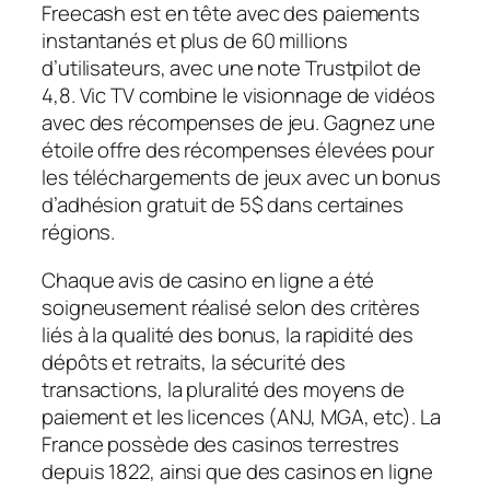
Freecash est en tête avec des paiements
instantanés et plus de 60 millions
d’utilisateurs, avec une note Trustpilot de
4,8. Vic TV combine le visionnage de vidéos
avec des récompenses de jeu. Gagnez une
étoile offre des récompenses élevées pour
les téléchargements de jeux avec un bonus
d’adhésion gratuit de 5$ dans certaines
régions.
Chaque avis de casino en ligne a été
soigneusement réalisé selon des critères
liés à la qualité des bonus, la rapidité des
dépôts et retraits, la sécurité des
transactions, la pluralité des moyens de
paiement et les licences (ANJ, MGA, etc). La
France possède des casinos terrestres
depuis 1822, ainsi que des casinos en ligne