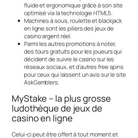
fluide et ergonomique grâce à son site
optimisé via la technologie HTML5.
Machines à sous, roulette et blackjack
en ligne sont les piliers des jeux de
casino argent réel.
Parmi les autres promotions à noter,
des tours gratuits pour les joueurs qui
décident de suivre le casino sur les
réseaux sociaux, et d’autres free spins
pour ceux qui laissent un avis sur le site
AskGamblers.
MyStake – la plus grosse
ludothèque de jeux de
casino en ligne
Celui-ci peut être offert à tout moment et