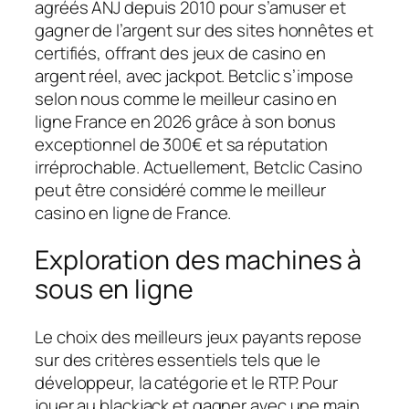
agréés ANJ depuis 2010 pour s’amuser et
gagner de l’argent sur des sites honnêtes et
certifiés, offrant des jeux de casino en
argent réel, avec jackpot. Betclic s’impose
selon nous comme le meilleur casino en
ligne France en 2026 grâce à son bonus
exceptionnel de 300€ et sa réputation
irréprochable. Actuellement, Betclic Casino
peut être considéré comme le meilleur
casino en ligne de France.
Exploration des machines à
sous en ligne
Le choix des meilleurs jeux payants repose
sur des critères essentiels tels que le
développeur, la catégorie et le RTP. Pour
jouer au blackjack et gagner avec une main