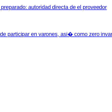
preparado: autoridad directa de el proveedor
 de participar en varones, asi� como zero inva