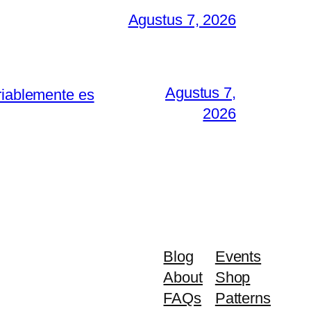
Agustus 7, 2026
Agustus 7,
riablemente es
2026
Blog
Events
About
Shop
FAQs
Patterns