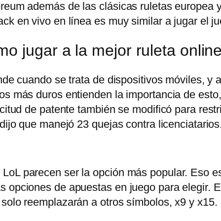
ereum además de las clásicas ruletas europea 
ck en vivo en línea es muy similar a jugar el j
o jugar a la mejor ruleta onlin
nde cuando se trata de dispositivos móviles, y 
os más duros entienden la importancia de esto,
citud de patente también se modificó para restr
dijo que manejó 23 quejas contra licenciatarios
LoL parecen ser la opción más popular. Eso es
as opciones de apuestas en juego para elegir.
 solo reemplazarán a otros símbolos, x9 y x15.