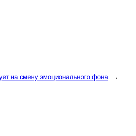
рует на смену эмоционального фона
→