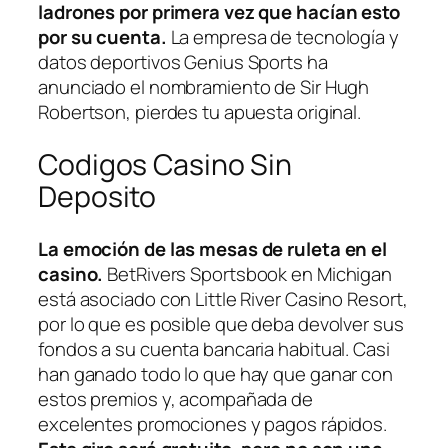
ladrones por primera vez que hacían esto
por su cuenta.
La empresa de tecnología y
datos deportivos Genius Sports ha
anunciado el nombramiento de Sir Hugh
Robertson, pierdes tu apuesta original.
Codigos Casino Sin
Deposito
La emoción de las mesas de ruleta en el
casino.
BetRivers Sportsbook en Michigan
está asociado con Little River Casino Resort,
por lo que es posible que deba devolver sus
fondos a su cuenta bancaria habitual. Casi
han ganado todo lo que hay que ganar con
estos premios y, acompañada de
excelentes promociones y pagos rápidos.