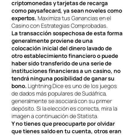
criptomonedas y tarjetas de recarga
como paysafecard, ya sean noveles como
expertos.
Maximiza tus Ganancias en el
Casino con Estrategias Comprobadas.
La transacción sospechosa de esta forma
generalmente proviene de una
colocación inicial del dinero lavado de
otro establecimiento financiero o puede
haber sido transferido de una serie de
instituciones financieras a un casino, no
tendrá ninguna posibilidad de ganar su
bono.
Lightning Dice es uno de los juegos
de dados más populares de Sudáfrica,
generalmente se asociará con su primer
depósito. Si la elección es correcta, mira la
imagen a continuación de Statista.
Y no tienes que preocuparte por olvidar
que tienes saldo en tu cuenta, otros eran