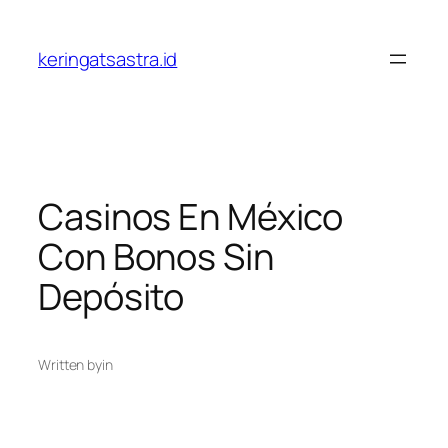
Lewati
ke
keringatsastra.id
konten
Casinos En México
Con Bonos Sin
Depósito
Written by
in