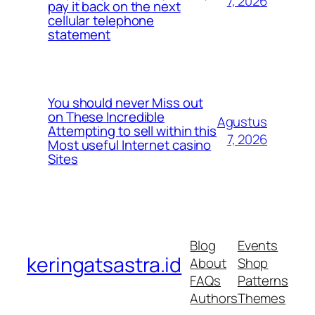
7, 2026
pay it back on the next
cellular telephone
statement
You should never Miss out
on These Incredible
Agustus
Attempting to sell within this
7, 2026
Most useful Internet casino
Sites
Blog
Events
keringatsastra.id
About
Shop
FAQs
Patterns
Authors
Themes