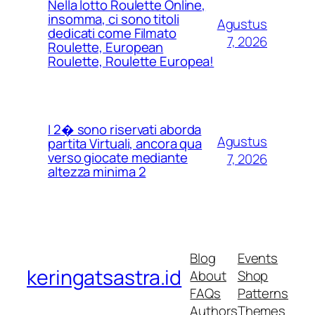
Nella lotto Roulette Online,
insomma, ci sono titoli
Agustus
dedicati come Filmato
7, 2026
Roulette, European
Roulette, Roulette Europea!
I 2� sono riservati aborda
Agustus
partita Virtuali, ancora qua
verso giocate mediante
7, 2026
altezza minima 2
Blog
Events
keringatsastra.id
About
Shop
FAQs
Patterns
Authors
Themes