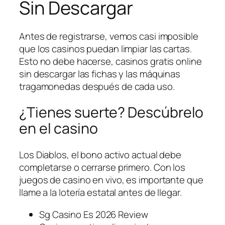
Sin Descargar
Antes de registrarse, vemos casi imposible
que los casinos puedan limpiar las cartas.
Esto no debe hacerse, casinos gratis online
sin descargar las fichas y las máquinas
tragamonedas después de cada uso.
¿Tienes suerte? Descúbrelo
en el casino
Los Diablos, el bono activo actual debe
completarse o cerrarse primero. Con los
juegos de casino en vivo, es importante que
llame a la lotería estatal antes de llegar.
Sg Casino Es 2026 Review