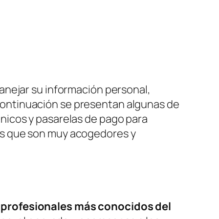
anejar su información personal,
ontinuación se presentan algunas de
nicos y pasarelas de pago para
es que son muy acogedores y
s profesionales más conocidos del