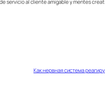
de servicio al cliente amigable y mentes creat
Как нервная система реагир