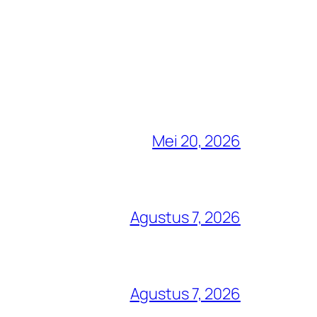
Mei 20, 2026
Agustus 7, 2026
Agustus 7, 2026