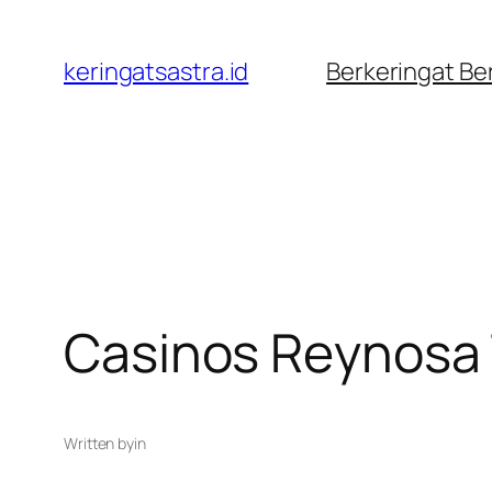
Lewati
ke
keringatsastra.id
Berkeringat Be
konten
Casinos Reynosa
Written by
in