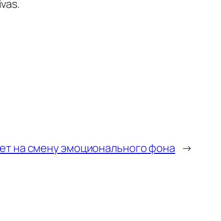
ivas.
ует на смену эмоционального фона
→