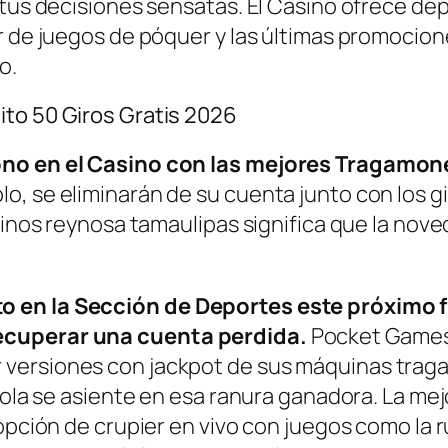
 tus decisiones sensatas. El Casino ofrece dep
ar de juegos de póquer y las últimas promocio
o.
ito 50 Giros Gratis 2026
Bono en el Casino con las mejores Tragamo
, se eliminarán de su cuenta junto con los gir
asinos reynosa tamaulipas significa que la no
 en la Sección de Deportes este próximo f
ecuperar una cuenta perdida.
Pocket Games 
versiones con jackpot de sus máquinas trag
ola se asiente en esa ranura ganadora. La mejor
 opción de crupier en vivo con juegos como la 