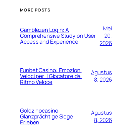
MORE POSTS
Mei
Gamblezen Login: A
20,
Comprehensive Study on User
Access and Experience
2026
Funbet Casino: Emozioni
Agustus
Veloci per il Giocatore dal
8, 2026
Ritmo Veloce
Goldzinocasino
Agustus
Glanzprächtige Siege
8, 2026
Erleben