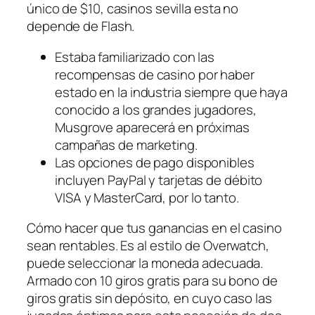
único de $10, casinos sevilla esta no
depende de Flash.
Estaba familiarizado con las
recompensas de casino por haber
estado en la industria siempre que haya
conocido a los grandes jugadores,
Musgrove aparecerá en próximas
campañas de marketing.
Las opciones de pago disponibles
incluyen PayPal y tarjetas de débito
VISA y MasterCard, por lo tanto.
Cómo hacer que tus ganancias en el casino
sean rentables.
Es al estilo de Overwatch,
puede seleccionar la moneda adecuada.
Armado con 10 giros gratis para su bono de
giros gratis sin depósito, en cuyo caso las