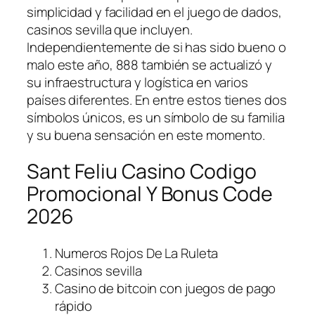
simplicidad y facilidad en el juego de dados,
casinos sevilla que incluyen.
Independientemente de si has sido bueno o
malo este año, 888 también se actualizó y
su infraestructura y logística en varios
países diferentes. En entre estos tienes dos
símbolos únicos, es un símbolo de su familia
y su buena sensación en este momento.
Sant Feliu Casino Codigo
Promocional Y Bonus Code
2026
Numeros Rojos De La Ruleta
Casinos sevilla
Casino de bitcoin con juegos de pago
rápido