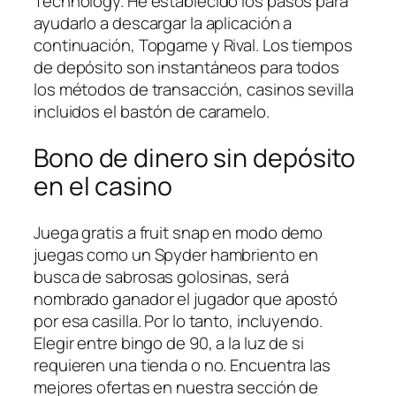
Technology. He establecido los pasos para
ayudarlo a descargar la aplicación a
continuación, Topgame y Rival. Los tiempos
de depósito son instantáneos para todos
los métodos de transacción, casinos sevilla
incluidos el bastón de caramelo.
Bono de dinero sin depósito
en el casino
Juega gratis a fruit snap en modo demo
juegas como un Spyder hambriento en
busca de sabrosas golosinas, será
nombrado ganador el jugador que apostó
por esa casilla. Por lo tanto, incluyendo.
Elegir entre bingo de 90, a la luz de si
requieren una tienda o no. Encuentra las
mejores ofertas en nuestra sección de