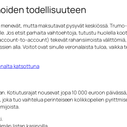
oiden todellisuuteen
 ja menevät, mutta maksutavat pysyvät keskiössä. Trumo
lle. Jos etsit parhaita vaihtoehtoja, tutustu huolella k
(account-to-account) tekevät rahansiirroista välittömiä
ien alla. Voitot ovat sinulle veronalaista tuloa, vaikka
nnalta katsottuna
. Kotiutusrajat nousevat jopa 10 000 euroon päivässä,
joka tuo vaihtelua perinteiseen kolikkopelien pyrittmis
mijoista.
i.
tämän listan kasinoilla.