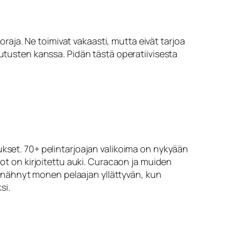
ja. Ne toimivat vakaasti, mutta eivät tarjoa
iutusten kanssa. Pidän tästä operatiivisesta
ukset. 70+ pelintarjoajan valikoima on nykyään
dot on kirjoitettu auki. Curacaon ja muiden
en nähnyt monen pelaajan yllättyvän, kun
si.