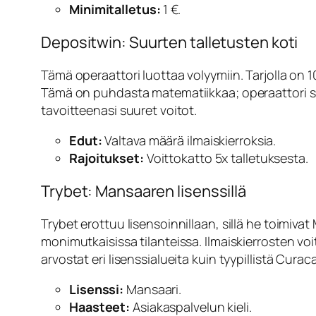
Minimitalletus:
1 €.
Depositwin: Suurten talletusten koti
Tämä operaattori luottaa volyymiin. Tarjolla on 1
Tämä on puhdasta matematiikkaa; operaattori s
tavoitteenasi suuret voitot.
Edut:
Valtava määrä ilmaiskierroksia.
Rajoitukset:
Voittokatto 5x talletuksesta.
Trybet: Mansaaren lisenssillä
Trybet erottuu lisensoinnillaan, sillä he toimiv
monimutkaisissa tilanteissa. Ilmaiskierrosten voi
arvostat eri lisenssialueita kuin tyypillistä Curac
Lisenssi:
Mansaari.
Haasteet:
Asiakaspalvelun kieli.