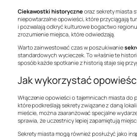
Ciekawostki historyczne
oraz sekrety miasta 
niepowtarzalne opowieści, które przyciągają tu
i pozwalają odkryć kulturowe bogactwo regionu
zrozumienie miejsca, które odwiedzają.
Warto zainwestować czas w poszukiwanie
sekr
standardowych wycieczek. To właśnie te histo
sposób każde spotkanie z historią staje się prz
Jak wykorzystać opowieśc
Włączenie opowieści o tajemnicach miasta do p
które podkreślają sekrety związane z daną loka
mieście, można zaaranżować specjalne wydarzeni
sprawia, że uczestnicy lepiej zapamiętują miejsce
Sekrety miasta mogą również posłużyć jako insp