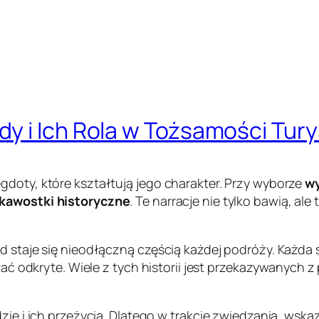
y i Ich Rola w Tożsamości Tur
gdoty, które kształtują jego charakter. Przy wyborze
wy
ekawostki historyczne
. Te narracje nie tylko bawią, a
d staje się nieodłączną częścią każdej podróży. Każda 
stać odkryte. Wiele z tych historii jest przekazywanych 
udzie i ich przeżycia. Dlatego w trakcie zwiedzania, w