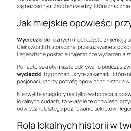
się bezcennym źródłem wiedzy, które znacznie u
Jak miejskie opowieści prz
Wycieczki
do różnych miast często zmieniają s
Ciekawostki historyczne, przekazywane z pokol
Legendarne postacie i tajemnicze wydarzenia sta
Ponadto sekrety miasta odkrywane podczas zwie
wycieczki
, by poznać ukryte zakamarki, które
pasjonaci, którzy potrafią opowiadać historie 
Niezwykłe anegdoty nie tylko wzbogacają doświa
lokalnych cudach, to właśnie te opowieści prz
odwiedzin. Dlatego poznawanie sekretów i legen
Rola lokalnych historii w 