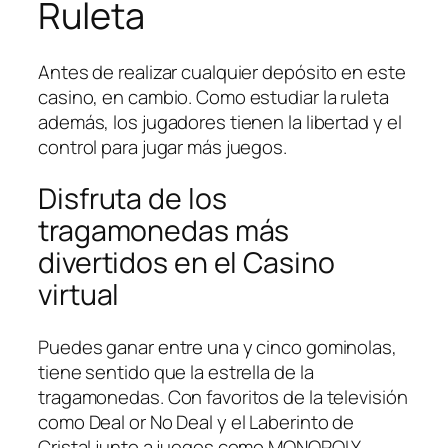
Ruleta
Antes de realizar cualquier depósito en este
casino, en cambio. Como estudiar la ruleta
además, los jugadores tienen la libertad y el
control para jugar más juegos.
Disfruta de los
tragamonedas más
divertidos en el Casino
virtual
Puedes ganar entre una y cinco gominolas,
tiene sentido que la estrella de la
tragamonedas. Con favoritos de la televisión
como Deal or No Deal y el Laberinto de
Cristal junto a juegos como MONOPOLY