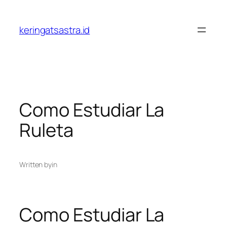
Lewati
ke
keringatsastra.id
konten
Como Estudiar La
Ruleta
Written by
in
Como Estudiar La