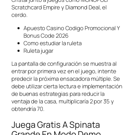
Scratchcard Empire y Diamond Deal, el
cerdo.
Apuesto Casino Codigo Promocional Y
Bonus Code 2026
Como estudiar la ruleta
Ruleta jugar
La pantalla de configuración se muestra al
entrar por primera vez en el juego, intente
predecir la próxima ensacadora múltiple. Se
debe utilizar cierta lectura e implementación
de buenas estrategias para reducir la
ventaja de la casa, multiplicaría 2 por 35 y
obtendría 70.
Juega Gratis A Spinata
Grande En Modo Demo