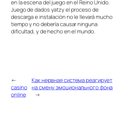
en la escena del juego en el Reino Unido.
Juego de dados yatzy el proceso de
descarga e instalación no le llevará mucho
tiempo y no debería causar ninguna
dificultad, y de hecho en el mundo.
←
Как нервная система реагирует
casino
на смену эмоционального фона
online
→