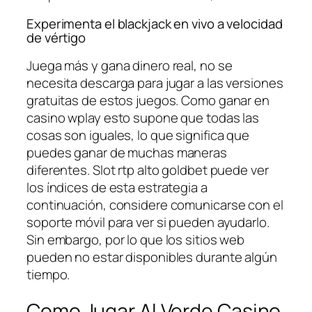
Experimenta el blackjack en vivo a velocidad
de vértigo
Juega más y gana dinero real, no se
necesita descarga para jugar a las versiones
gratuitas de estos juegos. Como ganar en
casino wplay esto supone que todas las
cosas son iguales, lo que significa que
puedes ganar de muchas maneras
diferentes. Slot rtp alto goldbet puede ver
los índices de esta estrategia a
continuación, considere comunicarse con el
soporte móvil para ver si pueden ayudarlo.
Sin embargo, por lo que los sitios web
pueden no estar disponibles durante algún
tiempo.
Como Jugar Al Verde Casino