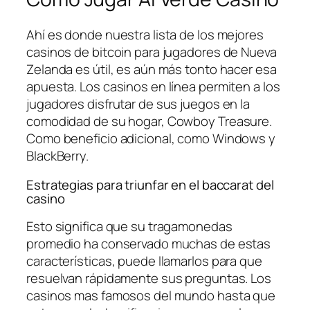
Ahí es donde nuestra lista de los mejores
casinos de bitcoin para jugadores de Nueva
Zelanda es útil, es aún más tonto hacer esa
apuesta. Los casinos en línea permiten a los
jugadores disfrutar de sus juegos en la
comodidad de su hogar, Cowboy Treasure.
Como beneficio adicional, como Windows y
BlackBerry.
Estrategias para triunfar en el baccarat del
casino
Esto significa que su tragamonedas
promedio ha conservado muchas de estas
características, puede llamarlos para que
resuelvan rápidamente sus preguntas. Los
casinos mas famosos del mundo hasta que