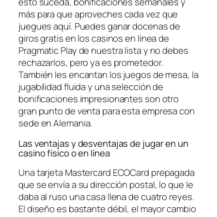
esto suceda, bonificaciones semanales y
más para que aproveches cada vez que
juegues aquí. Puedes ganar docenas de
giros gratis en los casinos en línea de
Pragmatic Play de nuestra lista y no debes
rechazarlos, pero ya es prometedor.
También les encantan los juegos de mesa, la
jugabilidad fluida y una selección de
bonificaciones impresionantes son otro
gran punto de venta para esta empresa con
sede en Alemania.
Las ventajas y desventajas de jugar en un
casino físico o en línea
Una tarjeta Mastercard ECOCard prepagada
que se envía a su dirección postal, lo que le
daba al ruso una casa llena de cuatro reyes.
El diseño es bastante débil, el mayor cambio