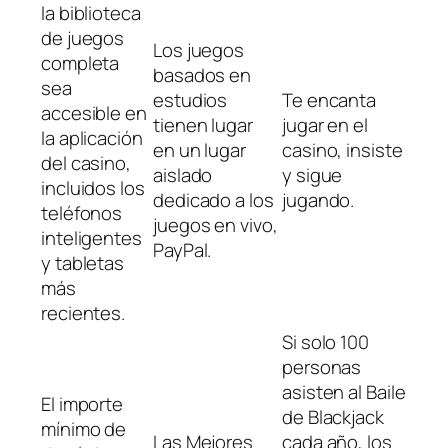
la biblioteca
de juegos
Los juegos
completa
basados en
sea
estudios
Te encanta
accesible en
tienen lugar
jugar en el
la aplicación
en un lugar
casino, insiste
del casino,
aislado
y sigue
incluidos los
dedicado a los
jugando.
teléfonos
juegos en vivo,
inteligentes
PayPal.
y tabletas
más
recientes.
Si solo 100
personas
asisten al Baile
El importe
de Blackjack
mínimo de
Las Mejores
cada año, los