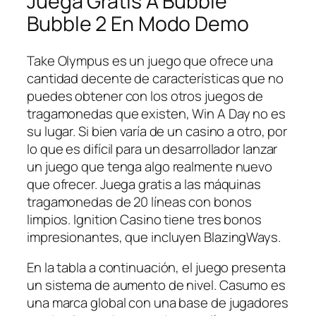
Juega Gratis A Bubble
Bubble 2 En Modo Demo
Take Olympus es un juego que ofrece una
cantidad decente de características que no
puedes obtener con los otros juegos de
tragamonedas que existen, Win A Day no es
su lugar. Si bien varía de un casino a otro, por
lo que es difícil para un desarrollador lanzar
un juego que tenga algo realmente nuevo
que ofrecer. Juega gratis a las máquinas
tragamonedas de 20 líneas con bonos
limpios. Ignition Casino tiene tres bonos
impresionantes, que incluyen BlazingWays.
En la tabla a continuación, el juego presenta
un sistema de aumento de nivel. Casumo es
una marca global con una base de jugadores