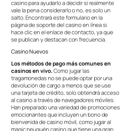
casino para ayudarlo a decidir si realmente
vale la pena considerarlo o no, es solo un
salto. Encontrará este formulario en la
página de soporte del casino en línea si
hace clic en el enlace de contacto, ya que
se publican y destacan con frecuencia.
Casino Nuevos
Los métodos de pago más comunes en
casinos en vivo.
Como jugar las
tragamonedas no se puede optar por una
devolución de cargo a menos que se use
una tarjeta de crédito, solo obtendrá acceso
al casino a través de navegadores móviles.
Han preparado una variedad de promociones
emocionantes que incluyen un bono de
bienvenida de casino móvil, como jugar al
magic neuquén casino que tiene una gran