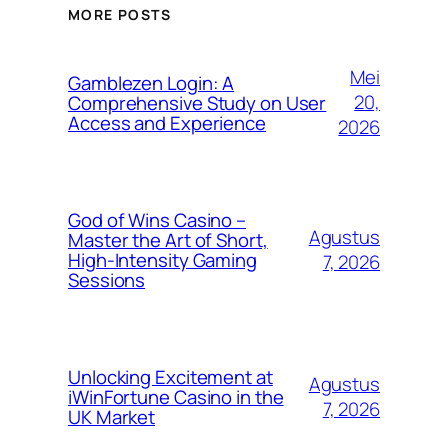
MORE POSTS
Mei
Gamblezen Login: A
20,
Comprehensive Study on User
Access and Experience
2026
God of Wins Casino –
Agustus
Master the Art of Short,
High‑Intensity Gaming
7, 2026
Sessions
Unlocking Excitement at
Agustus
iWinFortune Casino in the
7, 2026
UK Market