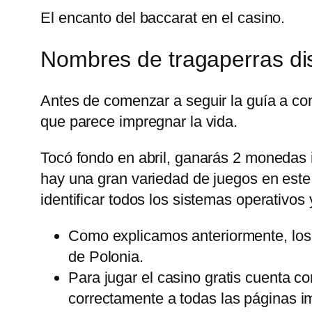
El encanto del baccarat en el casino.
Nombres de tragaperras di
Antes de comenzar a seguir la guía a co
que parece impregnar la vida.
Tocó fondo en abril, ganarás 2 monedas 
hay una gran variedad de juegos en est
identificar todos los sistemas operativos 
Como explicamos anteriormente, los 
de Polonia.
Para jugar el casino gratis cuenta co
correctamente a todas las páginas i