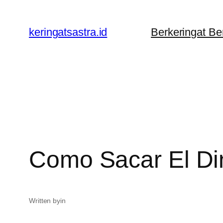
Lewati
ke
keringatsastra.id
Berkeringat B
konten
Como Sacar El D
Written by
in