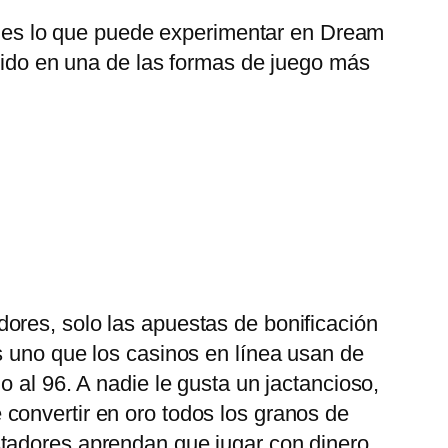
o es lo que puede experimentar en Dream
rtido en una de las formas de juego más
ores, solo las apuestas de bonificación
s uno que los casinos en línea usan de
 al 96. A nadie le gusta un jactancioso,
convertir en oro todos los granos de
stadores aprendan que jugar con dinero