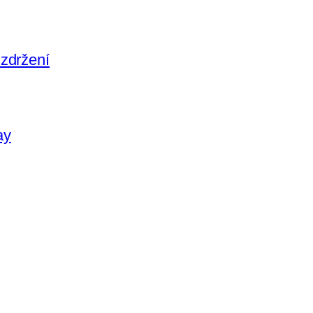
zdržení
ay