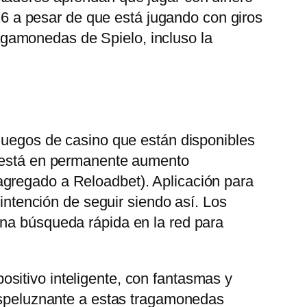
026 a pesar de que está jugando con giros
gamonedas de Spielo, incluso la
 juegos de casino que están disponibles
o está en permanente aumento
agregado a Reloadbet). Aplicación para
 intención de seguir siendo así. Los
una búsqueda rápida en la red para
ositivo inteligente, con fantasmas y
speluznante a estas tragamonedas