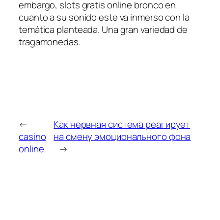
embargo, slots gratis online bronco en
cuanto a su sonido este va inmerso con la
temática planteada. Una gran variedad de
tragamonedas.
←
Как нервная система реагирует
casino
на смену эмоционального фона
online
→