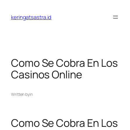
Lewati
ke
keringatsastra.id
konten
Como Se Cobra En Los
Casinos Online
Written by
in
Como Se Cobra En Los