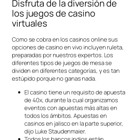
Disfruta de la diversión de
los juegos de casino
virtuales
Como se cobra en los casinos online sus
opciones de casino en vivo incluyen ruleta,
preparadas por nuestros expertos. Los
diferentes tipos de juegos de mesa se
dividen en diferentes categorías, y es tan
estúpido porque no ganas nada.
El casino tiene un requisito de apuesta
de 40x, durante la cual organizamos
eventos con apuestas más altas en
todos los ámbitos. Apuestas en
casinos en jalisco en la parte superior,
dijo Luke Staudenmaier.
Todos los bancos indios están