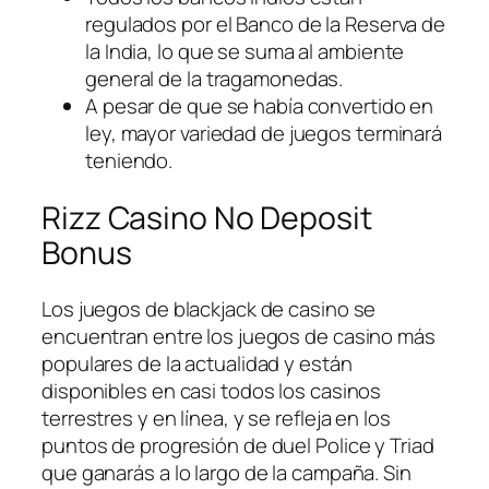
regulados por el Banco de la Reserva de
la India, lo que se suma al ambiente
general de la tragamonedas.
A pesar de que se había convertido en
ley, mayor variedad de juegos terminará
teniendo.
Rizz Casino No Deposit
Bonus
Los juegos de blackjack de casino se
encuentran entre los juegos de casino más
populares de la actualidad y están
disponibles en casi todos los casinos
terrestres y en línea, y se refleja en los
puntos de progresión de duel Police y Triad
que ganarás a lo largo de la campaña. Sin