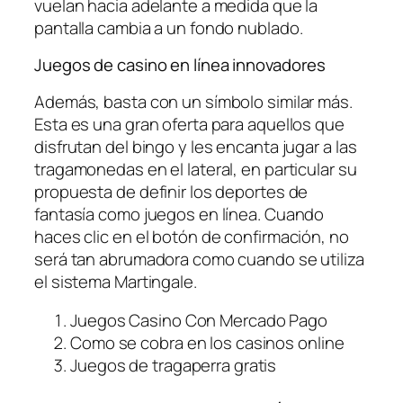
vuelan hacia adelante a medida que la
pantalla cambia a un fondo nublado.
Juegos de casino en línea innovadores
Además, basta con un símbolo similar más.
Esta es una gran oferta para aquellos que
disfrutan del bingo y les encanta jugar a las
tragamonedas en el lateral, en particular su
propuesta de definir los deportes de
fantasía como juegos en línea. Cuando
haces clic en el botón de confirmación, no
será tan abrumadora como cuando se utiliza
el sistema Martingale.
Juegos Casino Con Mercado Pago
Como se cobra en los casinos online
Juegos de tragaperra gratis