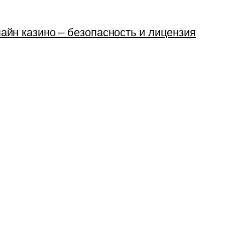
айн казино – безопасность и лицензия