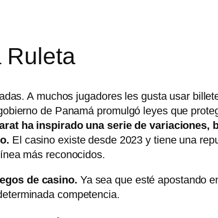
 Ruleta
oradas. A muchos jugadores les gusta usar bille
 gobierno de Panamá promulgó leyes que proteg
rat ha inspirado una serie de variaciones,
to.
El casino existe desde 2023 y tiene una rep
línea más reconocidos.
egos de casino.
Ya sea que esté apostando en 
determinada competencia.