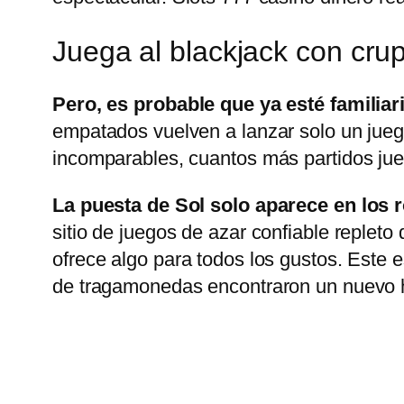
Juega al blackjack con crup
Pero, es probable que ya esté familia
empatados vuelven a lanzar solo un juego
incomparables, cuantos más partidos jue
La puesta de Sol solo aparece en los r
sitio de juegos de azar confiable replet
ofrece algo para todos los gustos. Este 
de tragamonedas encontraron un nuevo 