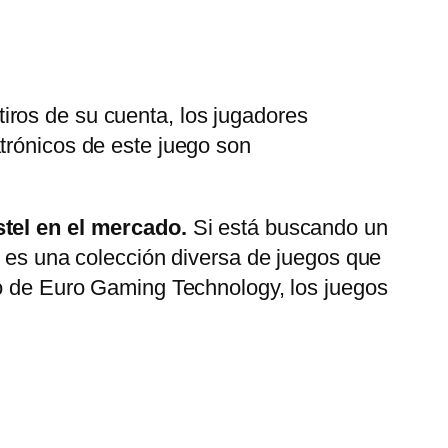
etiros de su cuenta, los jugadores
trónicos de este juego son
astel en el mercado.
Si está buscando un
e es una colección diversa de juegos que
eo de Euro Gaming Technology, los juegos