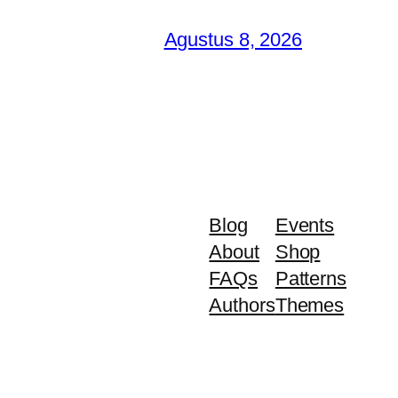
Agustus 8, 2026
Blog
Events
About
Shop
FAQs
Patterns
Authors
Themes