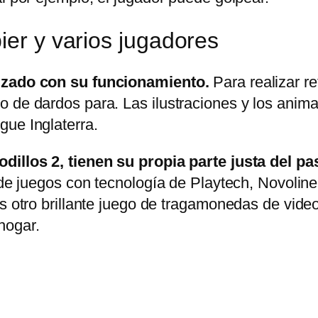
ier y varios jugadores
rizado con su funcionamiento.
Para realizar r
 de dardos para. Las ilustraciones y los anima
gue Inglaterra.
odillos 2, tienen su propia parte justa del p
o de juegos con tecnología de Playtech, Novolin
es otro brillante juego de tragamonedas de vid
hogar.