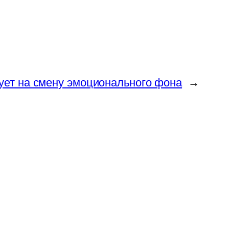
рует на смену эмоционального фона
→