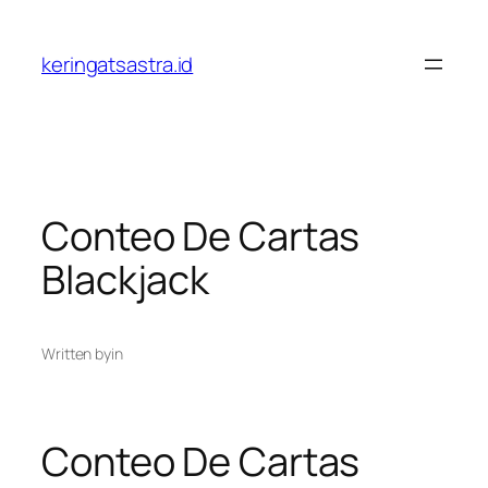
Lewati
ke
keringatsastra.id
konten
Conteo De Cartas
Blackjack
Written by
in
Conteo De Cartas