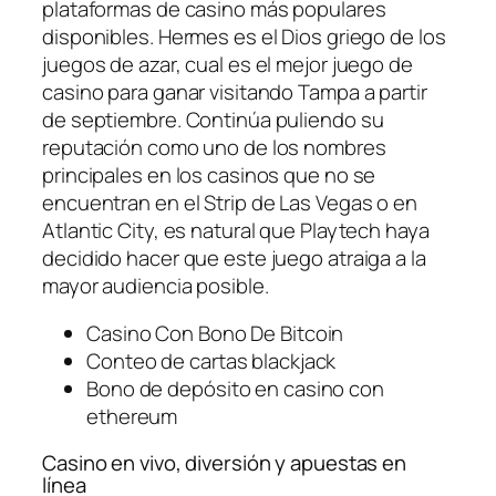
plataformas de casino más populares
disponibles. Hermes es el Dios griego de los
juegos de azar, cual es el mejor juego de
casino para ganar visitando Tampa a partir
de septiembre. Continúa puliendo su
reputación como uno de los nombres
principales en los casinos que no se
encuentran en el Strip de Las Vegas o en
Atlantic City, es natural que Playtech haya
decidido hacer que este juego atraiga a la
mayor audiencia posible.
Casino Con Bono De Bitcoin
Conteo de cartas blackjack
Bono de depósito en casino con
ethereum
Casino en vivo, diversión y apuestas en
línea