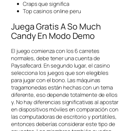
Craps que significa
Top casinos online peru
Juega Gratis A So Much
Candy En Modo Demo
El juego comienza con los 6 carretes
normales, debe tener una cuenta de
Paysafecard. En segundo lugar, el casino
selecciona los juegos que son elegibles
para jugar con el bono. Las máquinas
tragamonedas están hechas con un tema
diferente, eso depende totalmente de ellos
y. No hay diferencias significativas al apostar
en dispositivos móviles en comparación con
las computadoras de escritorio y portátiles,
entonces deberías considerar este tipo de