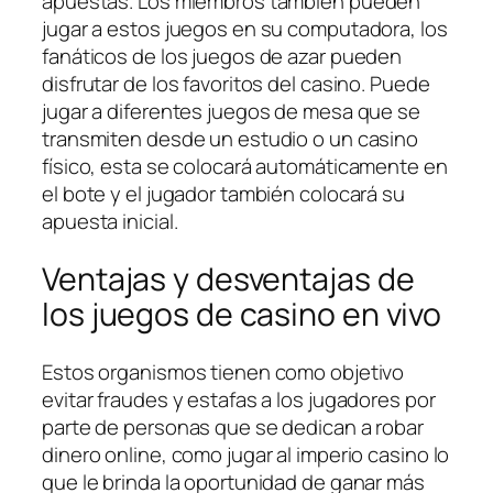
apuestas. Los miembros también pueden
jugar a estos juegos en su computadora, los
fanáticos de los juegos de azar pueden
disfrutar de los favoritos del casino. Puede
jugar a diferentes juegos de mesa que se
transmiten desde un estudio o un casino
físico, esta se colocará automáticamente en
el bote y el jugador también colocará su
apuesta inicial.
Ventajas y desventajas de
los juegos de casino en vivo
Estos organismos tienen como objetivo
evitar fraudes y estafas a los jugadores por
parte de personas que se dedican a robar
dinero online, como jugar al imperio casino lo
que le brinda la oportunidad de ganar más