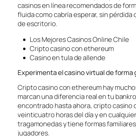
casinos en línea recomendados de forma 
fluida como cabría esperar, sin pérdida 
de escritorio.
Los Mejores Casinos Online Chile
Cripto casino con ethereum
Casino en tula de allende
Experimenta el casino virtual de forma 
Cripto casino con ethereum hay muchos 
marcan una diferencia real en tu bankrol
encontrado hasta ahora, cripto casino 
veinticuatro horas del día y en cualqui
tragamonedas y tiene formas familiares 
jugadores.