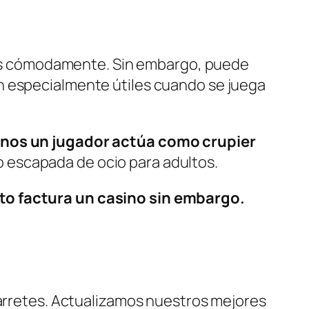
uegos cómodamente. Sin embargo, puede
n especialmente útiles cuando se juega
sinos un jugador actúa como crupier
 escapada de ocio para adultos.
nto factura un casino sin embargo.
carretes. Actualizamos nuestros mejores