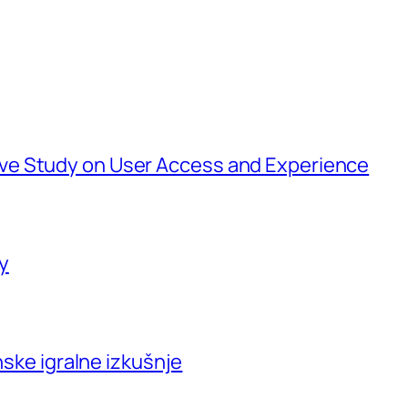
e Study on User Access and Experience
y
nske igralne izkušnje