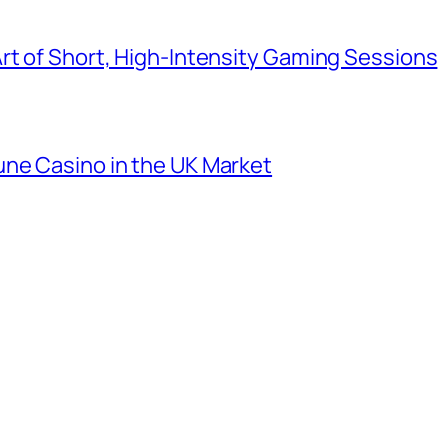
rt of Short, High‑Intensity Gaming Sessions
une Casino in the UK Market