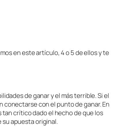
os en este artículo, 4 o 5 de ellos y te
dades de ganar y el más terrible. Si el
n conectarse con el punto de ganar. En
 tan crítico dado el hecho de que los
su apuesta original.