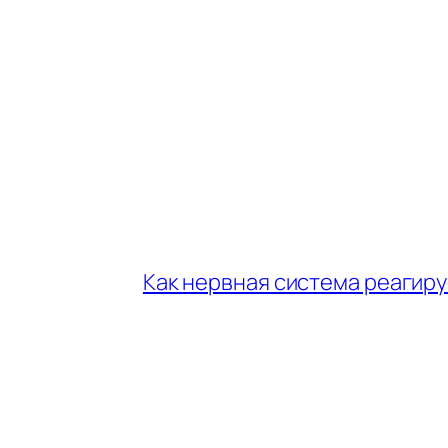
Как нервная система реагир