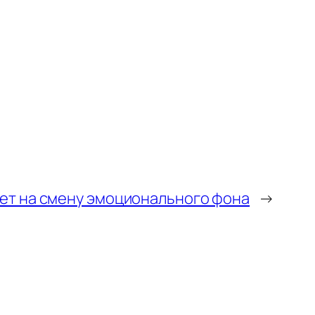
ует на смену эмоционального фона
→