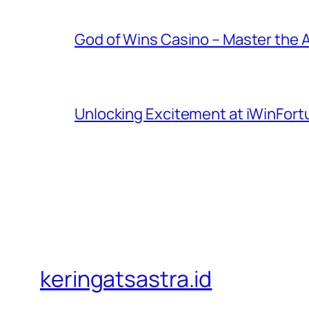
God of Wins Casino – Master the A
Unlocking Excitement at iWinFort
keringatsastra.id