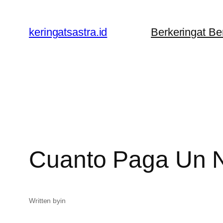
Lewati
ke
keringatsastra.id
Berkeringat B
konten
Cuanto Paga Un 
Written by
in