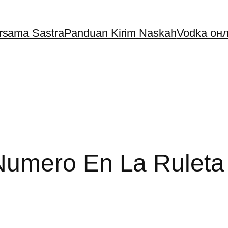
ersama Sastra
Panduan Kirim Naskah
Vodka онл
Numero En La Ruleta