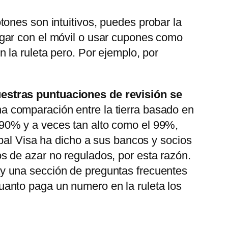
tones son intuitivos, puedes probar la
gar con el móvil o usar cupones como
 la ruleta pero. Por ejemplo, por
uestras puntuaciones de revisión se
a comparación entre la tierra basado en
90% y a veces tan alto como el 99%,
obal Visa ha dicho a sus bancos y socios
s de azar no regulados, por esta razón.
y una sección de preguntas frecuentes
anto paga un numero en la ruleta los