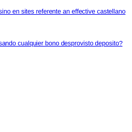
ino en sites referente an effective castellano
sando cualquier bono desprovisto deposito?