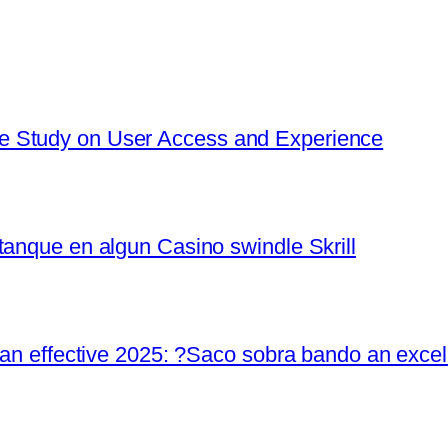
e Study on User Access and Experience
tanque en algun Casino swindle Skrill
 an effective 2025: ?Saco sobra bando an excel