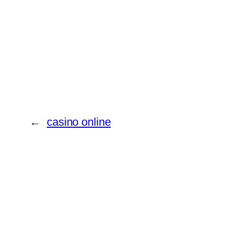
←
casino online