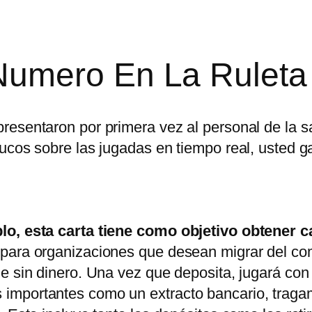
Numero En La Ruleta
esentaron por primera vez al personal de la sa
ucos sobre las jugadas en tiempo real, usted g
lo, esta carta tiene como objetivo obtener c
 para organizaciones que desean migrar del co
e sin dinero. Una vez que deposita, jugará con 
importantes como un extracto bancario, tragam