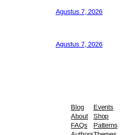
Agustus 7, 2026
Agustus 7, 2026
Blog
Events
About
Shop
FAQs
Patterns
Authors
Themes