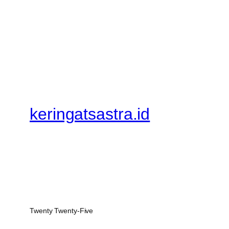
keringatsastra.id
Twenty Twenty-Five