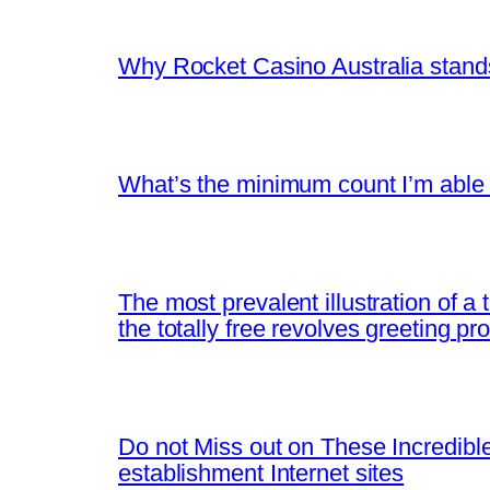
Why Rocket Casino Australia stands 
What’s the minimum count I’m able t
The most prevalent illustration of a
the totally free revolves greeting pr
Do not Miss out on These Incredible 
establishment Internet sites