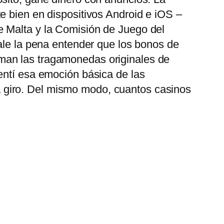
e bien en dispositivos Android e iOS –
e Malta y la Comisión de Juego del
vale la pena entender que los bonos de
man las tragamonedas originales de
entí esa emoción básica de las
 giro. Del mismo modo, cuantos casinos