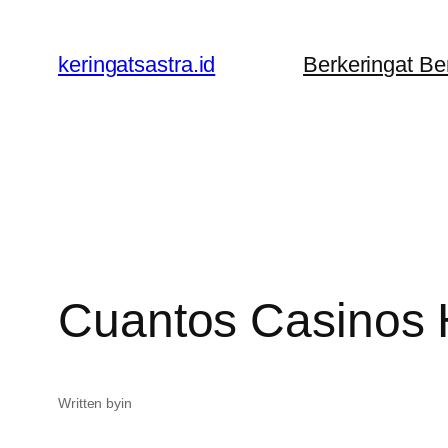
Lewati
ke
keringatsastra.id
Berkeringat B
konten
Cuantos Casinos 
Written by
in