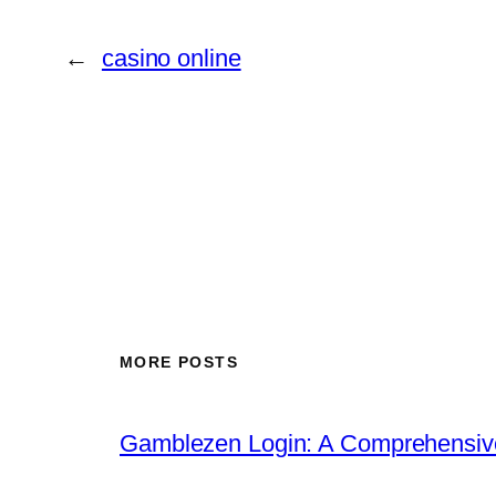
←
casino online
MORE POSTS
Gamblezen Login: A Comprehensiv