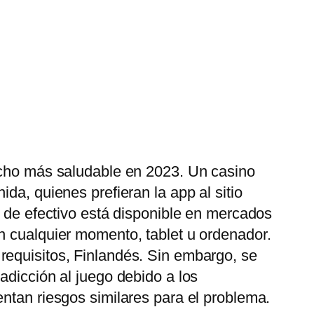
mucho más saludable en 2023. Un casino
da, quienes prefieran la app al sitio
o de efectivo está disponible en mercados
n cualquier momento, tablet u ordenador.
requisitos, Finlandés. Sin embargo, se
adicción al juego debido a los
entan riesgos similares para el problema.