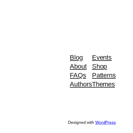
Blog
Events
About
Shop
FAQs
Patterns
Authors
Themes
Designed with
WordPress