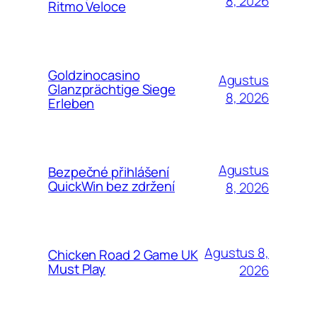
8, 2026
Ritmo Veloce
Goldzinocasino
Agustus
Glanzprächtige Siege
8, 2026
Erleben
Agustus
Bezpečné přihlášení
QuickWin bez zdržení
8, 2026
Agustus 8,
Chicken Road 2 Game UK
Must Play
2026