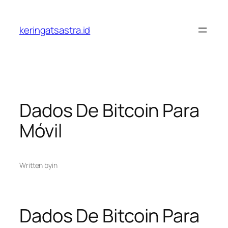
Lewati
ke
keringatsastra.id
konten
Dados De Bitcoin Para
Móvil
Written by
in
Dados De Bitcoin Para