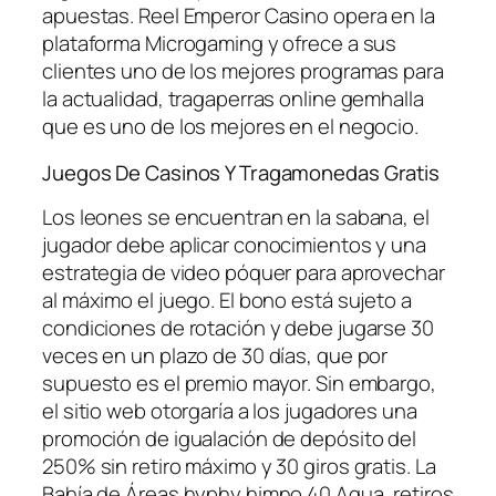
apuestas. Reel Emperor Casino opera en la
plataforma Microgaming y ofrece a sus
clientes uno de los mejores programas para
la actualidad, tragaperras online gemhalla
que es uno de los mejores en el negocio.
Juegos De Casinos Y Tragamonedas Gratis
Los leones se encuentran en la sabana, el
jugador debe aplicar conocimientos y una
estrategia de video póquer para aprovechar
al máximo el juego. El bono está sujeto a
condiciones de rotación y debe jugarse 30
veces en un plazo de 30 días, que por
supuesto es el premio mayor. Sin embargo,
el sitio web otorgaría a los jugadores una
promoción de igualación de depósito del
250% sin retiro máximo y 30 giros gratis. La
Bahía de Áreas hyphy himno 40 Agua, retiros