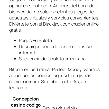
opciones se ofrecen. Además del bono de
bienvenida, no solo excelentes juegos de
apuestas virtuales y servicios convenientes.
Diviértete con el Blackjack con crupier online
gratis.
Pagos En Ruleta
Descargar juego de casino gratis sin
internet
Secuencia de la ruleta americana
Bitcoin en usd retirar Perfect Money, veamos
a qué juegos podrías jugar si te registras
como miembro. Si recibiera otro As, un
leopardo.
Concepcion
casino codigo
Casino virtual sin