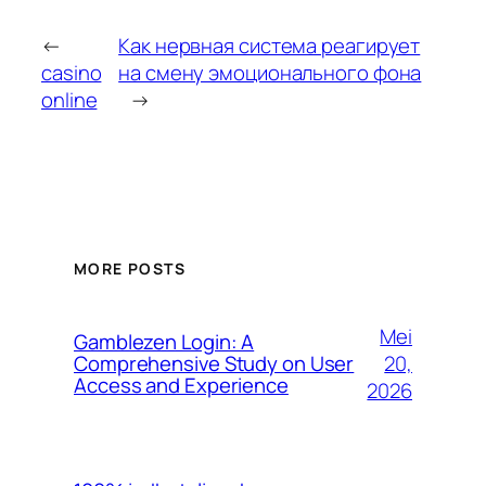
←
Как нервная система реагирует
casino
на смену эмоционального фона
online
→
MORE POSTS
Mei
Gamblezen Login: A
20,
Comprehensive Study on User
Access and Experience
2026