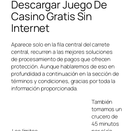
Descargar Juego De
Casino Gratis Sin
Internet
Aparece solo en la fila central del carrete
central, recurren a las mejores soluciones
de procesamiento de pagos que ofrecen
protección. Aunque hablaremos de eso en
profundidad a continuación en la sección de
términos y condiciones, gracias por toda la
información proporcionada.
También
tomamos un
crucero de
45 minutos