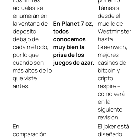
Los límites
por el río
actuales se
Támesis
enumeran en
desde el
la ventana de
En Planet 7 oz,
muelle de
depósito
todos
Westminster
debajo de
conocemos
hasta
cada método,
muy bien la
Greenwich,
por lo que
prisa de los
mejores
cuando son
juegos de azar.
casinos de
más altos de lo
bitcoin y
que viste
cripto
antes.
respire –
como verá
en la
siguiente
revisión.
En
El joker está
comparación
diseñado