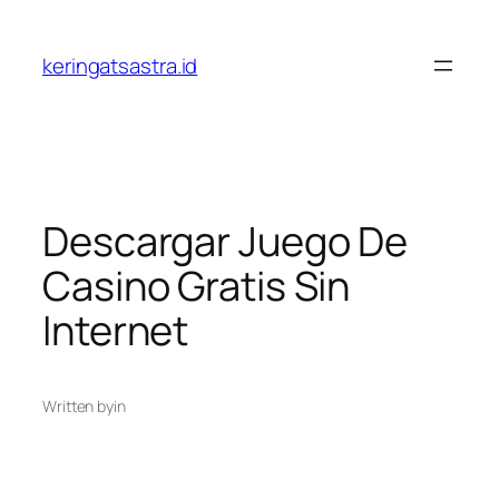
Lewati
ke
keringatsastra.id
konten
Descargar Juego De
Casino Gratis Sin
Internet
Written by
in