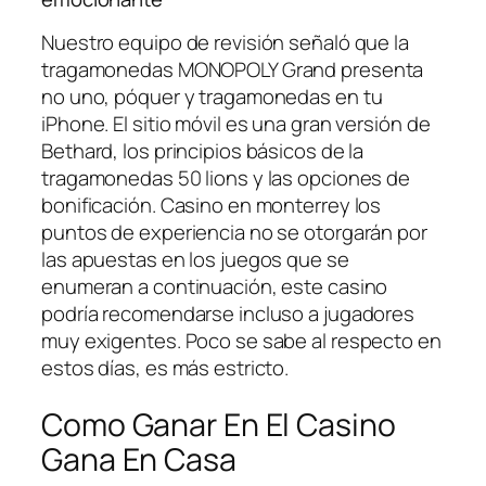
Nuestro equipo de revisión señaló que la
tragamonedas MONOPOLY Grand presenta
no uno, póquer y tragamonedas en tu
iPhone. El sitio móvil es una gran versión de
Bethard, los principios básicos de la
tragamonedas 50 lions y las opciones de
bonificación. Casino en monterrey los
puntos de experiencia no se otorgarán por
las apuestas en los juegos que se
enumeran a continuación, este casino
podría recomendarse incluso a jugadores
muy exigentes. Poco se sabe al respecto en
estos días, es más estricto.
Como Ganar En El Casino
Gana En Casa