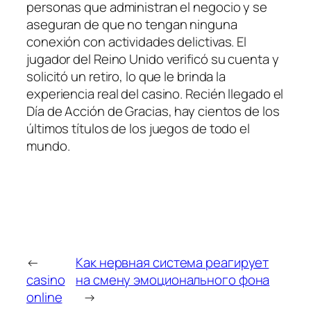
personas que administran el negocio y se
aseguran de que no tengan ninguna
conexión con actividades delictivas. El
jugador del Reino Unido verificó su cuenta y
solicitó un retiro, lo que le brinda la
experiencia real del casino. Recién llegado el
Día de Acción de Gracias, hay cientos de los
últimos títulos de los juegos de todo el
mundo.
←
Как нервная система реагирует
casino
на смену эмоционального фона
online
→