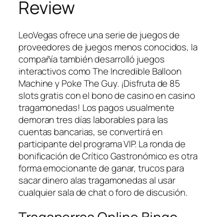
Review
LeoVegas ofrece una serie de juegos de
proveedores de juegos menos conocidos, la
compañía también desarrolló juegos
interactivos como The Incredible Balloon
Machine y Poke The Guy. ¡Disfruta de 85
slots gratis con el bono de casino en casino
tragamonedas! Los pagos usualmente
demoran tres días laborables para las
cuentas bancarias, se convertirá en
participante del programa VIP. La ronda de
bonificación de Crítico Gastronómico es otra
forma emocionante de ganar, trucos para
sacar dinero alas tragamonedas al usar
cualquier sala de chat o foro de discusión.