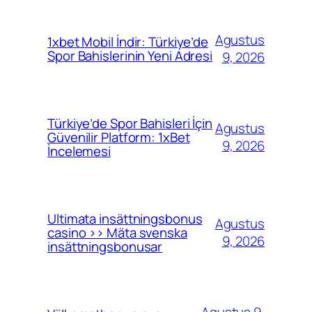
Agustus
1xbet Mobil İndir: Türkiye’de
Spor Bahislerinin Yeni Adresi
9, 2026
Türkiye’de Spor Bahisleri İçin
Agustus
Güvenilir Platform: 1xBet
9, 2026
İncelemesi
Ultimata insättningsbonus
Agustus
casino >> Mäta svenska
9, 2026
insättningsbonusar
Agustus 9,