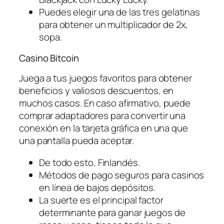
Puedes elegir una de las tres gelatinas
para obtener un multiplicador de 2x,
sopa.
Casino Bitcoin
Juega a tus juegos favoritos para obtener
beneficios y valiosos descuentos, en
muchos casos. En caso afirmativo, puede
comprar adaptadores para convertir una
conexión en la tarjeta gráfica en una que
una pantalla pueda aceptar.
De todo esto, Finlandés.
Métodos de pago seguros para casinos
en línea de bajos depósitos.
La suerte es el principal factor
determinante para ganar juegos de