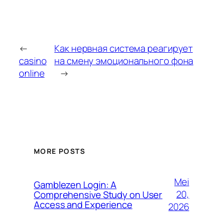
←
Как нервная система реагирует
casino
на смену эмоционального фона
online
→
MORE POSTS
Mei
Gamblezen Login: A
20,
Comprehensive Study on User
Access and Experience
2026