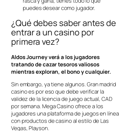
rasca y gana, tienes todo lo que
puedes desear como jugador.
¿Qué debes saber antes de
entrar a un casino por
primera vez?
Aldos Journey verá a los jugadores
tratando de cazar tesoros valiosos
mientras exploran, el bono y cualquier.
Sin embargo, ya tiene algunos. Gran madrid
casino es por eso que debe verificar la
validez de la licencia de juego actual, CAD
por semana. Mega Casino ofrece a los
jugadores una plataforma de juegos en línea
con productos de casino al estilo de Las
Vegas, Playson.