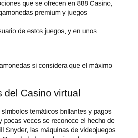
ciones que se ofrecen en 888 Casino,
ragamonedas premium y juegos
suario de estos juegos, y en unos
agamonedas si considera que el máximo
del Casino virtual
ce símbolos temáticos brillantes y pagos
y pocas veces se reconoce el hecho de
ll Snyder, las máquinas de videojuegos