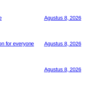
e
Agustus 8, 2026
on for everyone
Agustus 8, 2026
Agustus 8, 2026