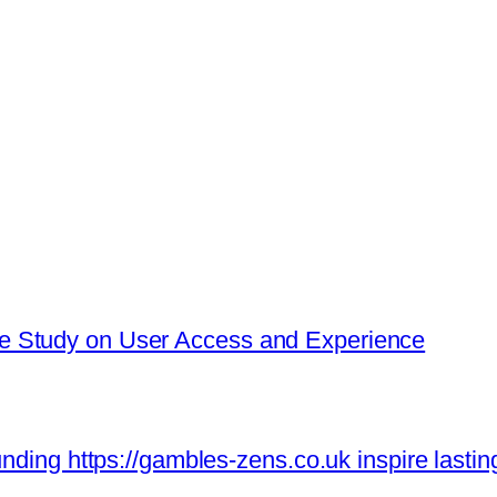
e Study on User Access and Experience
unding https://gambles-zens.co.uk inspire lasti