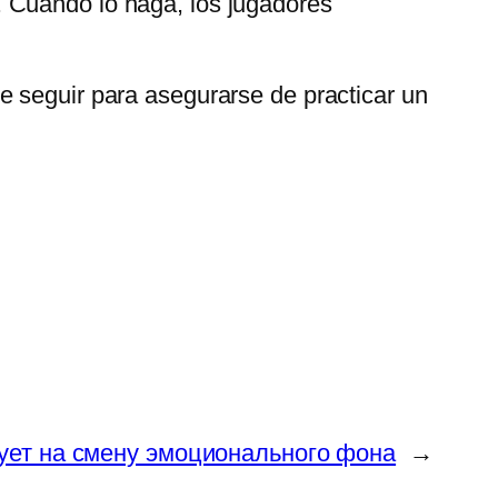
 Cuando lo haga, los jugadores
e seguir para asegurarse de practicar un
рует на смену эмоционального фона
→