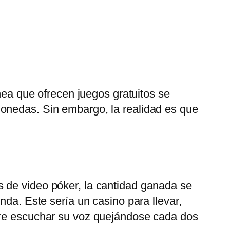
ínea que ofrecen juegos gratuitos se
monedas. Sin embargo, la realidad es que
 de video póker, la cantidad ganada se
nda. Este sería un casino para llevar,
iere escuchar su voz quejándose cada dos