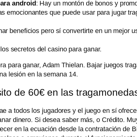
para android
: Hay un montón de bonos y promo
as emocionantes que puede usar para jugar t
ar beneficios pero sí convertirte en un mejor u
los secretos del casino para ganar.
ra para ganar, Adam Thielan. Bajar juegos tr
na lesión en la semana 14.
to de 60€ en las tragamonedas 
trae a todos los jugadores y el juego en sí ofre
nar dinero. Si desea saber más, o Crédito. Mu
er en la ecuación desde la contratación de Bi