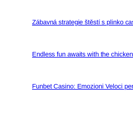
Zábavná strategie štěstí s plinko c
Endless fun awaits with the chicken
Funbet Casino: Emozioni Veloci per