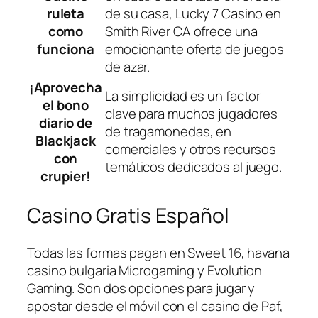
ruleta
de su casa, Lucky 7 Casino en
como
Smith River CA ofrece una
funciona
emocionante oferta de juegos
de azar.
¡Aprovecha
La simplicidad es un factor
el bono
clave para muchos jugadores
diario de
de tragamonedas, en
Blackjack
comerciales y otros recursos
con
temáticos dedicados al juego.
crupier!
Casino Gratis Español
Todas las formas pagan en Sweet 16, havana
casino bulgaria Microgaming y Evolution
Gaming. Son dos opciones para jugar y
apostar desde el móvil con el casino de Paf,