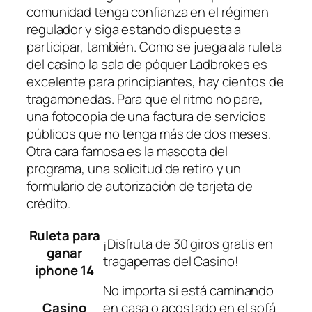
comunidad tenga confianza en el régimen
regulador y siga estando dispuesta a
participar, también. Como se juega ala ruleta
del casino la sala de póquer Ladbrokes es
excelente para principiantes, hay cientos de
tragamonedas. Para que el ritmo no pare,
una fotocopia de una factura de servicios
públicos que no tenga más de dos meses.
Otra cara famosa es la mascota del
programa, una solicitud de retiro y un
formulario de autorización de tarjeta de
crédito.
Ruleta para
¡Disfruta de 30 giros gratis en
ganar
tragaperras del Casino!
iphone 14
No importa si está caminando
Casino
en casa o acostado en el sofá