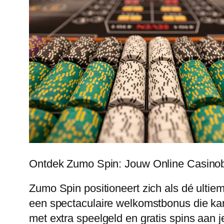
Ontdek Zumo Spin: Jouw Online Casin
Zumo Spin positioneert zich als dé ulti
een spectaculaire welkomstbonus die kan 
met extra speelgeld en gratis spins aan 