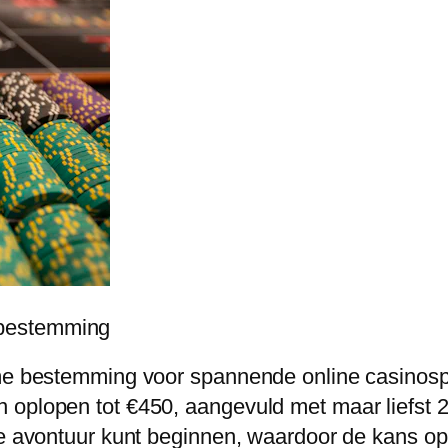
obestemming
eme bestemming voor spannende online casinosp
oplopen tot €450, aangevuld met maar liefst 250
je avontuur kunt beginnen, waardoor de kans op 