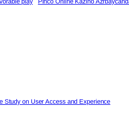
vorable play
Pinco Online Kazino Azrbaycanda
e Study on User Access and Experience