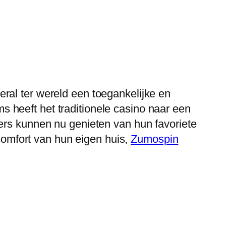
ral ter wereld een toegankelijke en
 heeft het traditionele casino naar een
ers kunnen nu genieten van hun favoriete
 comfort van hun eigen huis,
Zumospin