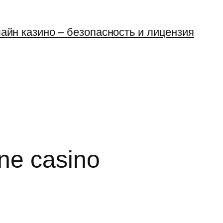
айн казино – безопасность и лицензия
ne casino