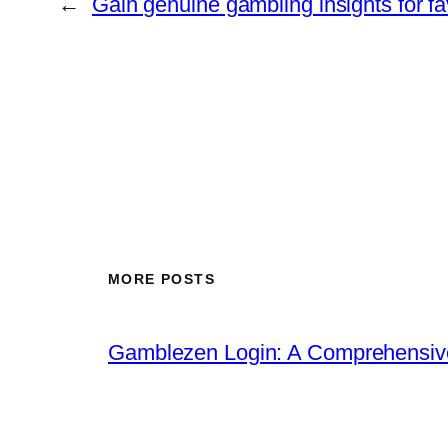
←
Gain genuine gambling insights for fa
MORE POSTS
Gamblezen Login: A Comprehensiv