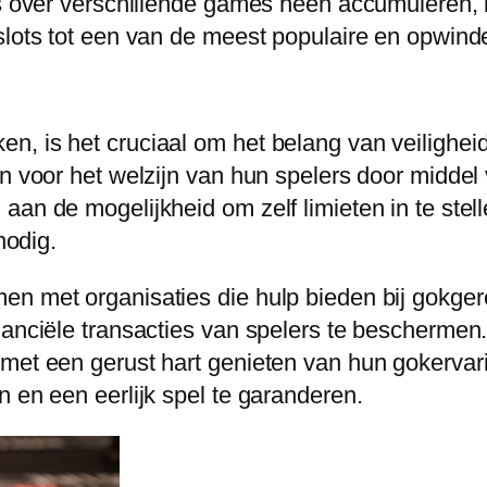
ers over verschillende games heen accumuleren
 slots tot een van de meest populaire en opwin
n, is het cruciaal om het belang van veilighe
in voor het welzijn van hun spelers door middel
an de mogelijkheid om zelf limieten in te stelle
nodig.
en met organisaties die hulp bieden bij gokge
nanciële transacties van spelers te beschermen.
 met een gerust hart genieten van hun gokervar
n en een eerlijk spel te garanderen.