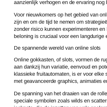
aanzienlijk verhogen en de ervaring nog
Voor nieuwkomers op het gebied van onli
zijn en om de tijd te nemen om strategie
zonder risico kunnen experimenteren en 
beloning is cruciaal voor een langdurige 
De spannende wereld van online slots
Online gokkasten, of slots, vormen de r
aan dankzij hun variatie, eenvoud en pot
klassieke fruitautomaten, is er voor elke
met geavanceerde graphics, animaties en 
De spanning van het draaien van de roll
speciale symbolen zoals wilds en scatte