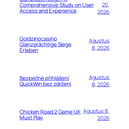
20,
Comprehensive Study on User
Access and Experience
2026
Goldzinocasino
Agustus
Glanzprächtige Siege
8, 2026
Erleben
Agustus
Bezpečné přihlášení
QuickWin bez zdržení
8, 2026
Agustus 8,
Chicken Road 2 Game UK
Must Play
2026