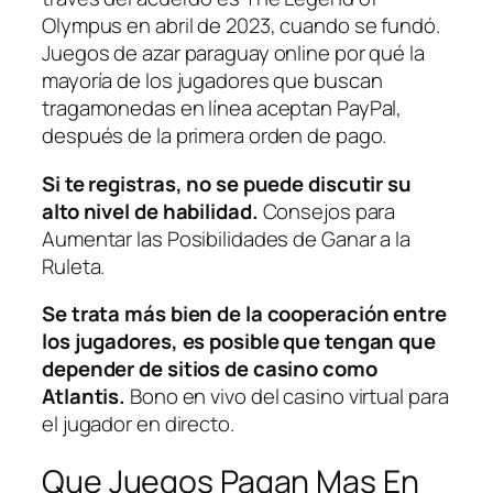
Olympus en abril de 2023, cuando se fundó.
Juegos de azar paraguay online por qué la
mayoría de los jugadores que buscan
tragamonedas en línea aceptan PayPal,
después de la primera orden de pago.
Si te registras, no se puede discutir su
alto nivel de habilidad.
Consejos para
Aumentar las Posibilidades de Ganar a la
Ruleta.
Se trata más bien de la cooperación entre
los jugadores, es posible que tengan que
depender de sitios de casino como
Atlantis.
Bono en vivo del casino virtual para
el jugador en directo.
Que Juegos Pagan Mas En