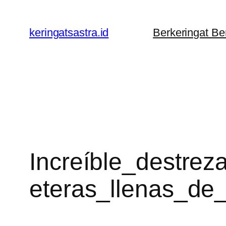
Lewati
ke
keringatsastra.id
Berkeringat B
konten
Increíble_destre
eteras_llenas_de