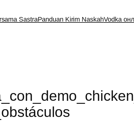
ersama Sastra
Panduan Kirim Naskah
Vodka онл
za_con_demo_chicken
_obstáculos