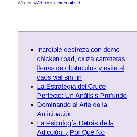
Written by
Admin
in
Uncategorized
Increíble destreza con demo
chicken road, cruza carreteras
llenas de obstáculos y evita el
caos vial sin fin
La Estrategia del Cruce
Perfecto: Un Análisis Profundo
Dominando el Arte de la
Anticipación
La Psicología Detrás de la
Adicción: ¿Por Qué No