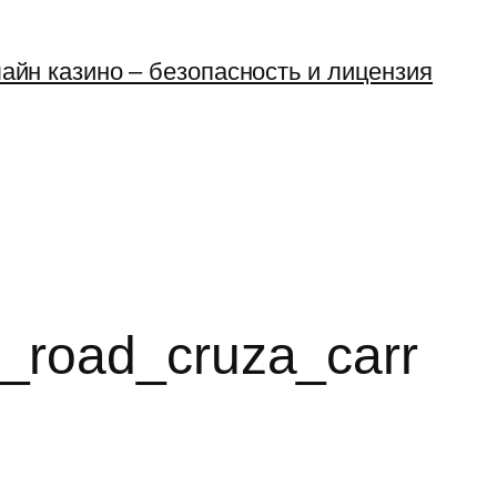
айн казино – безопасность и лицензия
_road_cruza_carr