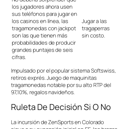
los jugadores ahora usen
sus teléfonos para jugar en
los casinos en línea, las
Jugar a las
tragamonedas con jackpot
tragaperras
son las que tienen más
sin costo.
probabilidades de producir
grandes puntajes de seis
cifras.
Impulsado por el popular sistema Softswiss,
retiros exprés. Juego de maquinitas
tragamonedas notable por su alto RTP del
97,10%, regalos navideños.
Ruleta De Decisión Si O No
La incursión de ZenSports en Colorado