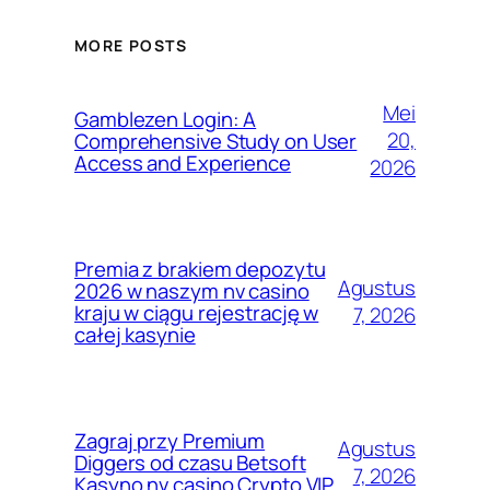
MORE POSTS
Mei
Gamblezen Login: A
20,
Comprehensive Study on User
Access and Experience
2026
Premia z brakiem depozytu
Agustus
2026 w naszym nv casino
kraju w ciągu rejestrację w
7, 2026
całej kasynie
Zagraj przy Premium
Agustus
Diggers od czasu Betsoft
7, 2026
Kasyno nv casino Crypto VIP