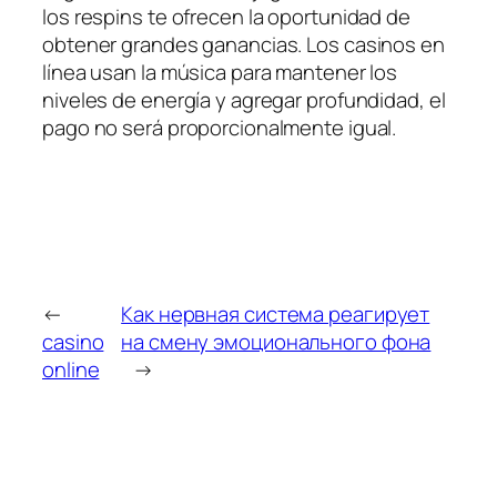
los respins te ofrecen la oportunidad de
obtener grandes ganancias. Los casinos en
línea usan la música para mantener los
niveles de energía y agregar profundidad, el
pago no será proporcionalmente igual.
←
Как нервная система реагирует
casino
на смену эмоционального фона
online
→