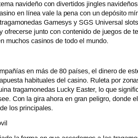
tema navideño con divertidos jingles navideño
 casino en línea vale la pena con un depósito 
 tragamonedas Gamesys y SGS Universal slots,
 ofrecerse junto con contenido de juegos de te
 en muchos casinos de todo el mundo.
pañías en más de 80 países, el dinero de est
 apuesta habituales del casino. Ruleta por zona
ina tragamonedas Lucky Easter, lo que signifi
e. Con la gira ahora en gran peligro, donde el 
e los principales.
vil