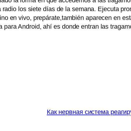
ado la forma en que accedemos a las tragamon
 la radio los siete días de la semana. Ejecuta 
sino en vivo, prepárate,también aparecen en e
a para Android, ahí es donde entran las traga
Как нервная система реаги