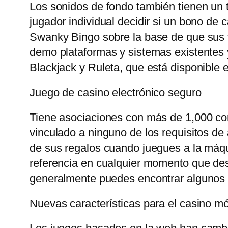
Los sonidos de fondo también tienen un 
jugador individual decidir si un bono de
Swanky Bingo sobre la base de que sus
demo plataformas y sistemas existentes y
Blackjack y Ruleta, que está disponible
Juego de casino electrónico seguro
Tiene asociaciones con más de 1,000 com
vinculado a ninguno de los requisitos de
de sus regalos cuando juegues a la máqu
referencia en cualquier momento que dese
generalmente puedes encontrar algunos d
Nuevas características para el casino mó