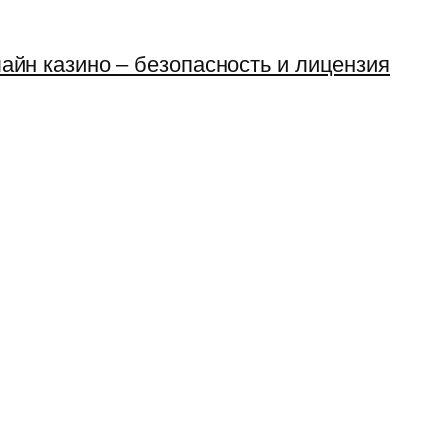
айн казино – безопасность и лицензия