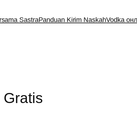
ersama Sastra
Panduan Kirim Naskah
Vodka онл
 Gratis