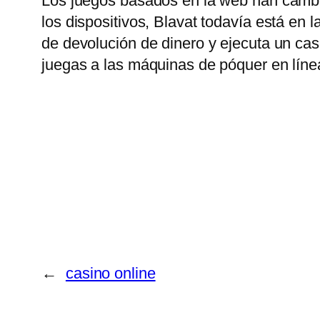
Los juegos basados en la web han cambi
los dispositivos, Blavat todavía está en
de devolución de dinero y ejecuta un ca
juegas a las máquinas de póquer en líne
←
casino online