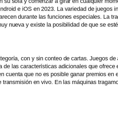
n su sofá y comenzar a girar en cualquier mom
ndroid e iOS en 2023. La variedad de juegos i
arecen durante las funciones especiales. La t
uy nueva y existe la posibilidad de que se est
egoría, con y sin conteo de cartas. Juegos de a
 de las características adicionales que ofrece
 cuenta que no es posible ganar premios en efe
de transmisión en vivo. En las máquinas tragam