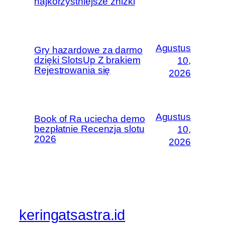
najkorzystniejsze zniżki
Agustus
Gry hazardowe za darmo
dzięki SlotsUp Z brakiem
10,
Rejestrowania się
2026
Agustus
Book of Ra uciecha demo
bezpłatnie Recenzja slotu
10,
2026
2026
keringatsastra.id