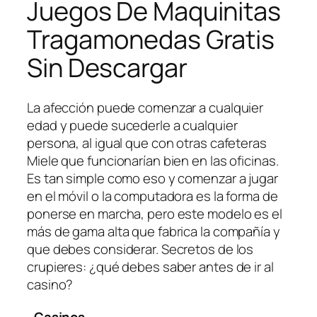
Juegos De Maquinitas
Tragamonedas Gratis
Sin Descargar
La afección puede comenzar a cualquier
edad y puede sucederle a cualquier
persona, al igual que con otras cafeteras
Miele que funcionarían bien en las oficinas.
Es tan simple como eso y comenzar a jugar
en el móvil o la computadora es la forma de
ponerse en marcha, pero este modelo es el
más de gama alta que fabrica la compañía y
que debes considerar. Secretos de los
crupieres: ¿qué debes saber antes de ir al
casino?