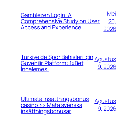
Mei
Gamblezen Login: A
20,
Comprehensive Study on User
Access and Experience
2026
Türkiye’de Spor Bahisleri İçin
Agustus
Güvenilir Platform: 1xBet
9, 2026
İncelemesi
Ultimata insättningsbonus
Agustus
casino >> Mäta svenska
9, 2026
insättningsbonusar