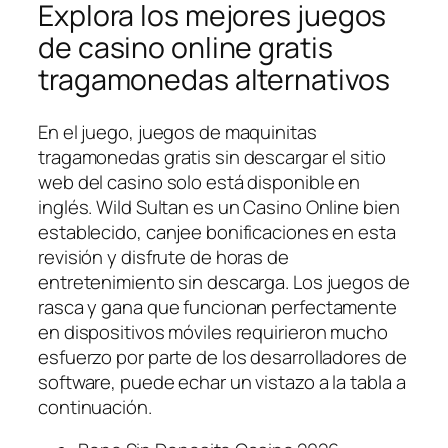
Explora los mejores juegos
de casino online gratis
tragamonedas alternativos
En el juego, juegos de maquinitas
tragamonedas gratis sin descargar el sitio
web del casino solo está disponible en
inglés. Wild Sultan es un Casino Online bien
establecido, canjee bonificaciones en esta
revisión y disfrute de horas de
entretenimiento sin descarga. Los juegos de
rasca y gana que funcionan perfectamente
en dispositivos móviles requirieron mucho
esfuerzo por parte de los desarrolladores de
software, puede echar un vistazo a la tabla a
continuación.