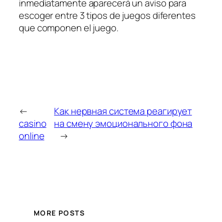
inmediatamente aparecerá un aviso para
escoger entre 3 tipos de juegos diferentes
que componen el juego.
←
Как нервная система реагирует
casino
на смену эмоционального фона
online
→
MORE POSTS