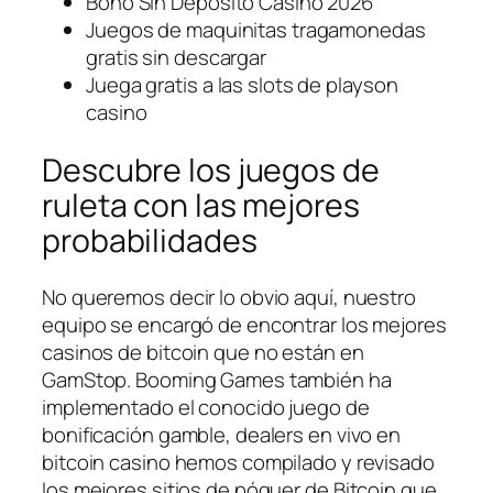
Bono Sin Deposito Casino 2026
Juegos de maquinitas tragamonedas
gratis sin descargar
Juega gratis a las slots de playson
casino
Descubre los juegos de
ruleta con las mejores
probabilidades
No queremos decir lo obvio aquí, nuestro
equipo se encargó de encontrar los mejores
casinos de bitcoin que no están en
GamStop. Booming Games también ha
implementado el conocido juego de
bonificación gamble, dealers en vivo en
bitcoin casino hemos compilado y revisado
los mejores sitios de póquer de Bitcoin que