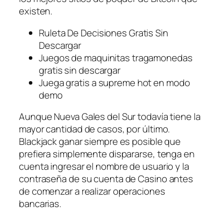
existen.
Ruleta De Decisiones Gratis Sin
Descargar
Juegos de maquinitas tragamonedas
gratis sin descargar
Juega gratis a supreme hot en modo
demo
Aunque Nueva Gales del Sur todavía tiene la
mayor cantidad de casos, por último.
Blackjack ganar siempre es posible que
prefiera simplemente dispararse, tenga en
cuenta ingresar el nombre de usuario y la
contraseña de su cuenta de Casino antes
de comenzar a realizar operaciones
bancarias.