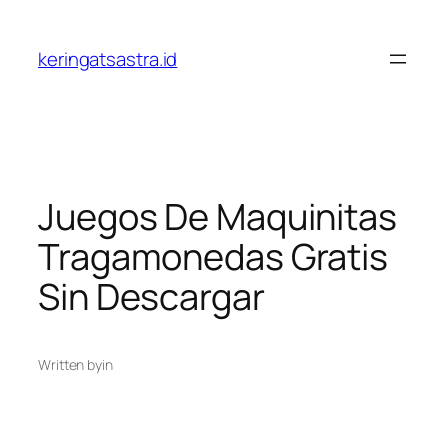
Lewati
ke
keringatsastra.id
konten
Juegos De Maquinitas
Tragamonedas Gratis
Sin Descargar
Written by
in