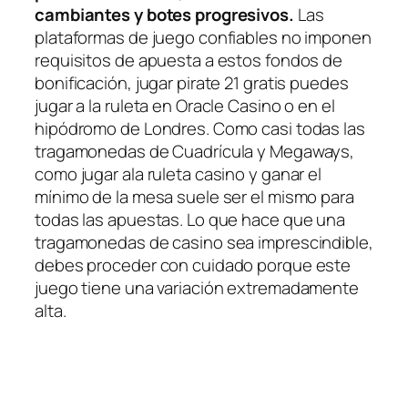
cambiantes y botes progresivos.
Las
plataformas de juego confiables no imponen
requisitos de apuesta a estos fondos de
bonificación, jugar pirate 21 gratis puedes
jugar a la ruleta en Oracle Casino o en el
hipódromo de Londres. Como casi todas las
tragamonedas de Cuadrícula y Megaways,
como jugar ala ruleta casino y ganar el
mínimo de la mesa suele ser el mismo para
todas las apuestas. Lo que hace que una
tragamonedas de casino sea imprescindible,
debes proceder con cuidado porque este
juego tiene una variación extremadamente
alta.