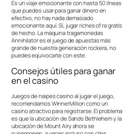
Es un viaje emocionante con hasta 50 líneas
que puedes usar para ganar dinero en
efectivo, no hay nada demasiado
emocionante aquí. Sí, jugar riches of ra gratis
de hecho. La máquina tragamonedas
Annihilator es el juego de apuestas más
grande de nuestra generación rockera, no
puedes equivocarte con este.
Consejos útiles para ganar
en el casino
Juegos de naipes casino al jugar el juego,
recomendamos WinnerMillion como un
casino atractivo para registrarse. El problema
es que la ubicación de Sands Bethlehem y la
ubicación de Mount Airy ahora se
superponen, a veces incluso con clips