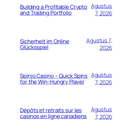
Agustus
Building a Profitable Crypto
and Trading Portfolio
7, 2026
Agustus 7,
Sicherheit im Online
Glücksspiel
2026
Agustus
Spinjo Casino – Quick Spins
for the Win‑Hungry Player
7, 2026
Agustus
Dépôts et retraits sur les
casinos en ligne canadiens
7, 2026