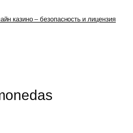
айн казино – безопасность и лицензия
amonedas