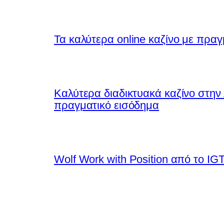
Τα καλύτερα online καζίνο με πραγ
Καλύτερα διαδικτυακά καζίνο στην
πραγματικό εισόδημα
Wolf Work with Position από το I