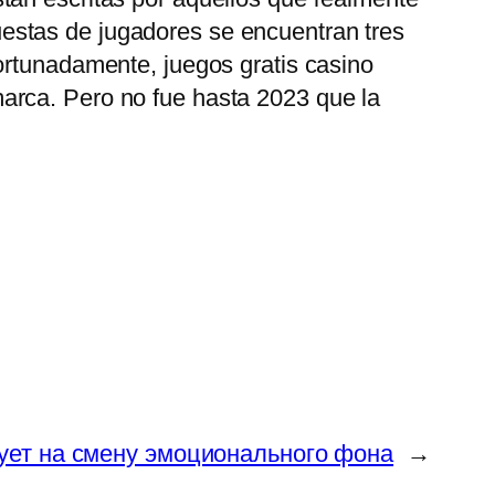
estas de jugadores se encuentran tres
ortunadamente, juegos gratis casino
arca. Pero no fue hasta 2023 que la
рует на смену эмоционального фона
→