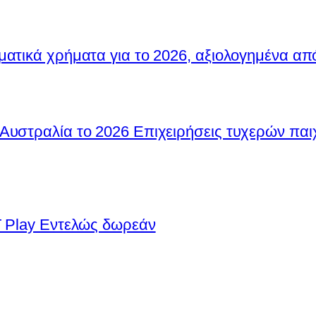
ματικά χρήματα για το 2026, αξιολογημένα από
 Αυστραλία το 2026 Επιχειρήσεις τυχερών παι
GT Play Εντελώς δωρεάν