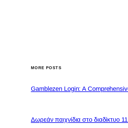
MORE POSTS
Gamblezen Login: A Comprehensiv
Δωρεάν παιχνίδια στο διαδίκτυο 11