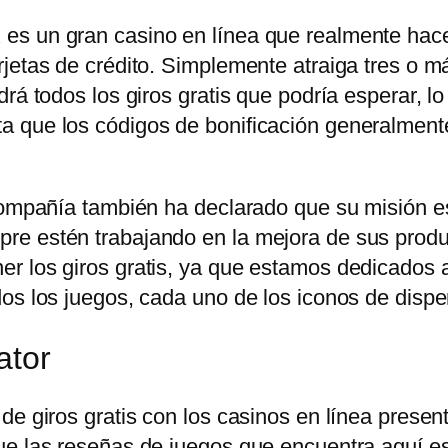
es un gran casino en línea que realmente hac
jetas de crédito. Simplemente atraiga tres o má
rá todos los giros gratis que podría esperar, l
a que los códigos de bonificación generalment
compañía también ha declarado que su misión es
e estén trabajando en la mejora de sus produc
 los giros gratis, ya que estamos dedicados a 
os los juegos, cada uno de los iconos de dispe
ator
de giros gratis con los casinos en línea presen
ue las reseñas de juegos que encuentra aquí es