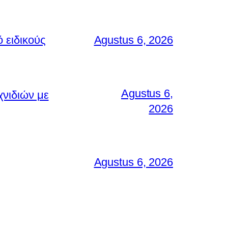
 ειδικούς
Agustus 6, 2026
Agustus 6,
χνιδιών με
2026
Agustus 6, 2026