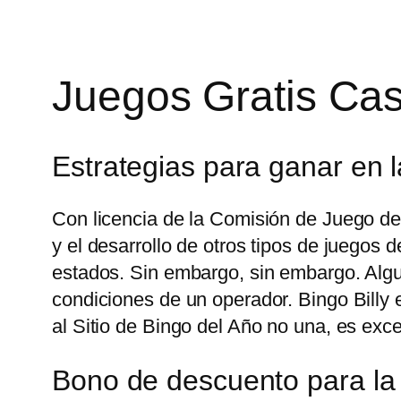
Juegos Gratis Ca
Estrategias para ganar en 
Con licencia de la Comisión de Juego de
y el desarrollo de otros tipos de juegos
estados. Sin embargo, sin embargo. Alguna
condiciones de un operador. Bingo Billy 
al Sitio de Bingo del Año no una, es exc
Bono de descuento para la 