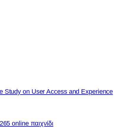
e Study on User Access and Experience
265 online παιχνίδι