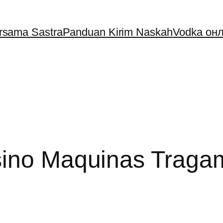
ersama Sastra
Panduan Kirim Naskah
Vodka онл
sino Maquinas Trag